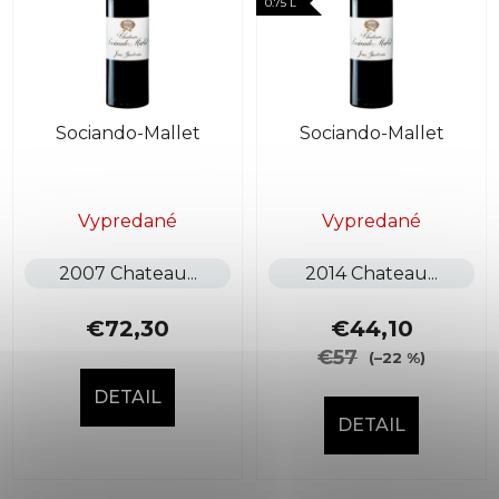
0.75 L
i
e
s
p
p
r
r
o
Sociando-Mallet
Sociando-Mallet
o
d
d
u
u
k
k
Vypredané
Vypredané
t
t
o
2007 Chateau...
2014 Chateau...
o
v
v
€72,30
€44,10
€57
(–22 %)
DETAIL
DETAIL