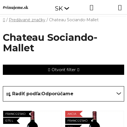
Prejsť
Hľadať
NÁKUP
SK
na
obsah
KOŠÍK
Domov
/
Predávané značky
/
Chateau Sociando-Mallet
Chateau Sociando-
Mallet
Otvoriť filter
R
Radiť podľa:
Odporúčame
a
d
V
e
FRANCÚZSKO
AKCIA
ý
n
0.75 L
FRANCÚZSKO
p
i