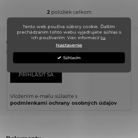
2
položiek celkom
O
v
Tento web používa súbory cookie. Ďalším
l
Z
prechádzaním tohto webu vyjadrujete súhlas s
á
á
ich používaním. Viac informácií
tu
.
d
Odoberať newsletter
p
Nastavenie
a
Prihláste sa k odberu noviniek a zliav
ä
c
Súhlasím
t
i
i
e
PRIHLÁSIŤ SA
p
e
r
v
k
Vložením e-mailu súlasíte s
y
podmienkami ochrany osobných údajov
v
ý
p
i
s