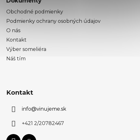
Dokumenty
u
Obchodné podmienky
Podmienky ochrany osobných údajov
O nás
Kontakt
Výber someliéra
Náš tím
Kontakt
info
@
vinujeme.sk
+421 2/20782467