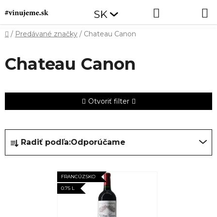
Prejsť
Hľadať
NÁKUP
SK
na
obsah
KOŠÍK
Domov
/
Predávané značky
/
Chateau Canon
Chateau Canon
Otvoriť filter
R
Radiť podľa:
Odporúčame
a
d
V
e
FRANCÚZSKO
ý
n
0.75 L
p
i
i
e