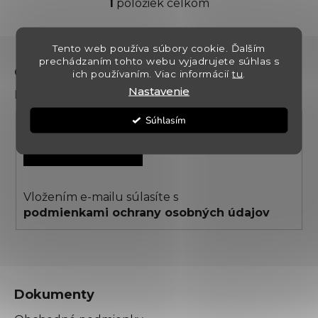
1
položiek celkom
O
v
l
Z
Tento web používa súbory cookie. Ďalším
á
á
prechádzaním tohto webu vyjadrujete súhlas s
d
Odoberať newsletter
ich používaním. Viac informácií
tu
.
p
a
Nastavenie
Prihláste sa k odberu noviniek a zliav
ä
c
t
i
Súhlasím
i
e
PRIHLÁSIŤ SA
p
e
r
v
k
Vložením e-mailu súlasíte s
y
podmienkami ochrany osobných údajov
v
ý
p
i
s
Dokumenty
u