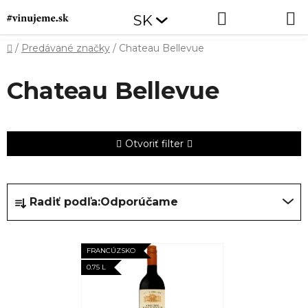
Prejsť
Hľadať
NÁKUP
SK
na
obsah
KOŠÍK
Domov
/
Predávané značky
/
Chateau Bellevue
Chateau Bellevue
Otvoriť filter
R
Radiť podľa:
Odporúčame
a
d
V
e
FRANCÚZSKO
ý
n
0.75 L
p
i
i
e