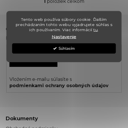
1
položiek celkom
O
v
l
Z
Tento web používa súbory cookie. Ďalším
á
á
prechádzaním tohto webu vyjadrujete súhlas s
d
Odoberať newsletter
ich používaním. Viac informácií
tu
.
p
a
Nastavenie
Prihláste sa k odberu noviniek a zliav
ä
c
t
i
Súhlasím
i
e
PRIHLÁSIŤ SA
p
e
r
v
k
Vložením e-mailu súlasíte s
y
podmienkami ochrany osobných údajov
v
ý
p
i
s
Dokumenty
u