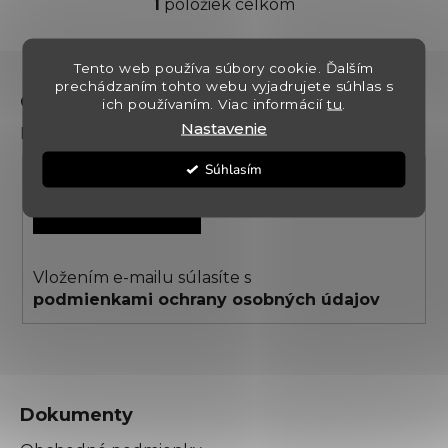
1
položiek celkom
O
v
l
Z
Tento web používa súbory cookie. Ďalším
á
á
prechádzaním tohto webu vyjadrujete súhlas s
d
Odoberať newsletter
ich používaním. Viac informácií
tu
.
p
a
Nastavenie
Prihláste sa k odberu noviniek a zliav
ä
c
t
i
Súhlasím
i
e
PRIHLÁSIŤ SA
p
e
r
v
k
Vložením e-mailu súlasíte s
y
podmienkami ochrany osobných údajov
v
ý
p
i
s
Dokumenty
u