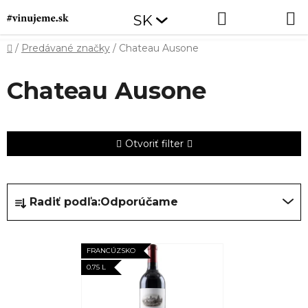
Prejsť
Hľadať
NÁKUP
SK
na
obsah
KOŠÍK
Domov
/
Predávané značky
/
Chateau Ausone
Chateau Ausone
Otvoriť filter
R
Radiť podľa:
Odporúčame
a
d
V
e
FRANCÚZSKO
ý
n
0.75 L
p
i
i
e