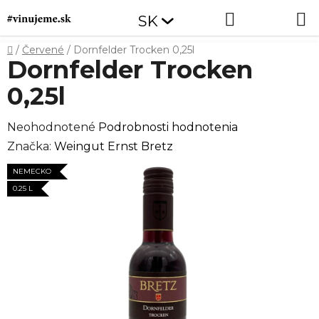
Prejsť
Hľadať
NÁKUP
SK
na
obsah
KOŠÍK
Domov
/
Červené
/
Dornfelder Trocken 0,25l
Dornfelder Trocken
0,25l
Priemerné
Neohodnotené
Podrobnosti hodnotenia
hodnotenie
Značka:
Weingut Ernst Bretz
produktu
NEMECKO
je
0.25 L
0,0
z
5
hviezdičiek.