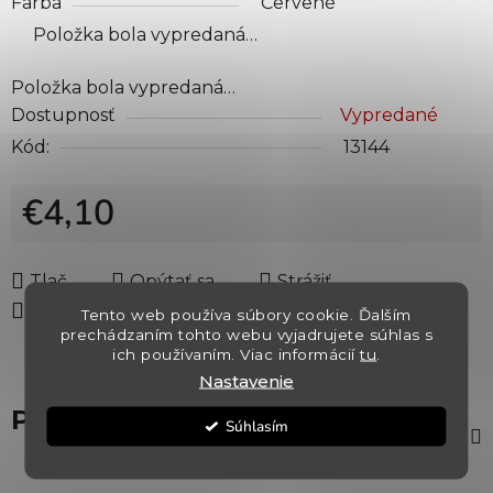
Farba
Červené
Položka bola vypredaná…
Položka bola vypredaná…
Dostupnosť
Vypredané
Kód:
13144
€4,10
Jednotková cena:
Tlač
Opýtať sa
Strážiť
Zdieľať
Tento web používa súbory cookie. Ďalším
prechádzaním tohto webu vyjadrujete súhlas s
ich používaním. Viac informácií
tu
.
Nastavenie
Popis
Súhlasím