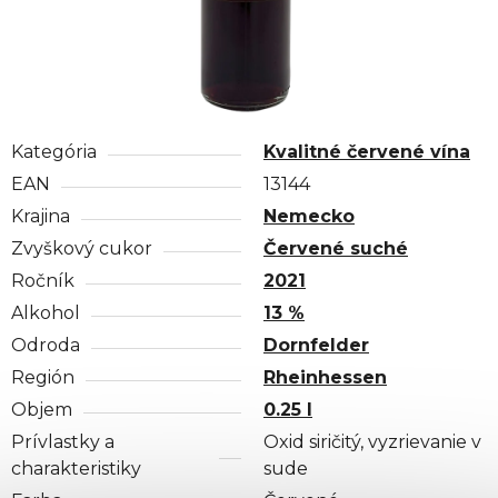
Kategória
Kvalitné červené vína
EAN
13144
Krajina
Nemecko
Zvyškový cukor
Červené suché
Ročník
2021
Alkohol
13 %
Odroda
Dornfelder
Región
Rheinhessen
Objem
0.25 l
Prívlastky a
Oxid siričitý, vyzrievanie v
charakteristiky
sude