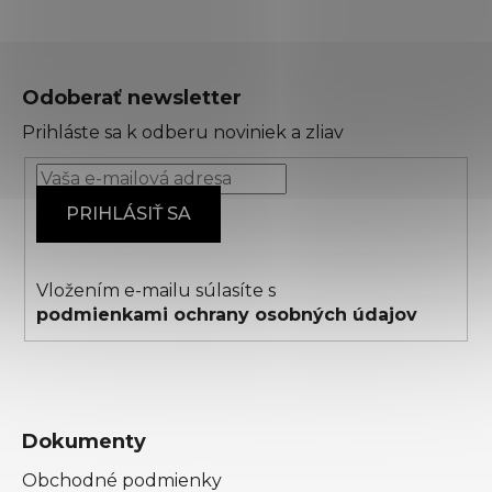
Z
á
Odoberať newsletter
p
Prihláste sa k odberu noviniek a zliav
ä
t
i
PRIHLÁSIŤ SA
e
Vložením e-mailu súlasíte s
podmienkami ochrany osobných údajov
Dokumenty
Obchodné podmienky