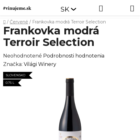
Prejsť
Hľadať
NÁKUP
SK
na
obsah
KOŠÍK
Domov
/
Červené
/
Frankovka modrá Terroir Selection
Frankovka modrá
Terroir Selection
Priemerné
Neohodnotené
Podrobnosti hodnotenia
hodnotenie
Značka:
Világi Winery
produktu
SLOVENSKO
je
0.75 L
0,0
z
5
hviezdičiek.