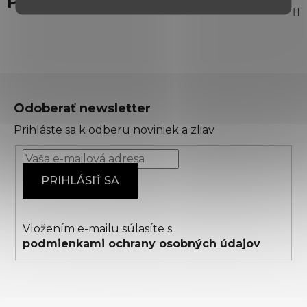
Popis
Z
á
Odoberať newsletter
p
Prihláste sa k odberu noviniek a zliav
ä
t
i
PRIHLÁSIŤ SA
e
Vložením e-mailu súlasíte s
podmienkami ochrany osobných údajov