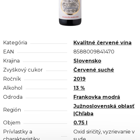
Kategória
Kvalitné červené vína
EAN
8588009841470
Krajina
Slovensko
Zvyškový cukor
Červené suché
Ročník
2019
Alkohol
13 %
Odroda
Frankovka modrá
Južnoslovenská oblasť
Región
|Chľaba
Objem
0.75 l
Prívlastky a
Oxid siričitý, vyzrievanie v
charakteristiky
sude