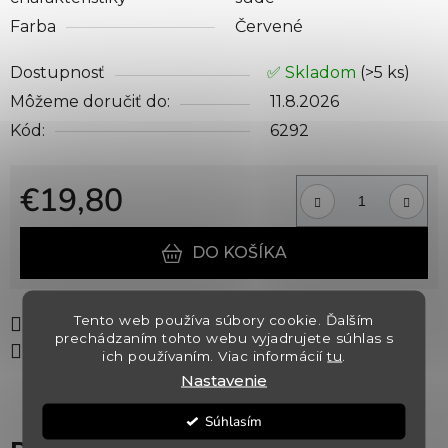
Farba
Červené
Dostupnosť
✅ Skladom
(>5 ks)
Môžeme doručiť do:
11.8.2026
Kód:
6292
€19,80
Jednotková cena:
DO KOŠÍKA
Tento web používa súbory cookie. Ďalším
Tlač
Opýtať sa
Strážiť
prechádzaním tohto webu vyjadrujete súhlas s
Zdieľať
ich používaním. Viac informácií
tu
.
Nastavenie
Súhlasím