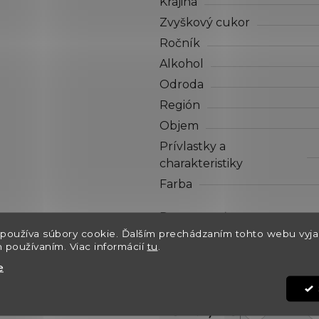
Krajina
z
5
Zvyškový cukor
hviezdičiek.
Ročník
Alkohol
Odroda
Región
Objem
Prívlastky a
charakteristiky
Farba
Dostupnosť
používa súbory cookie. Ďalším prechádzaním tohto webu vyja
Môžeme doručiť do:
h používaním. Viac informácií
tu
.
Kód:
e
€27,10