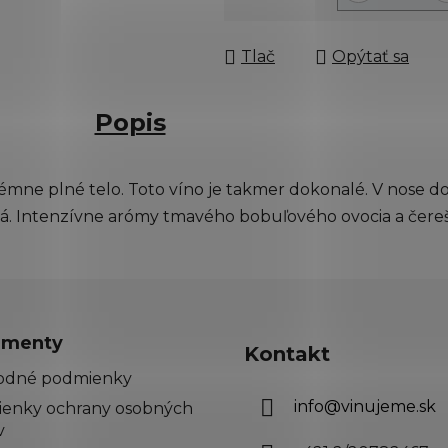
Jednotková cena:
Tlač
Opýtať sa
Popis
rémne plné telo. Toto víno je takmer dokonalé. V nose d
á. Intenzívne arómy tmavého bobuľového ovocia a čereš
menty
Kontakt
odné podmienky
info
@
vinujeme.sk
enky ochrany osobných
v