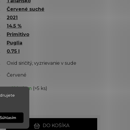
Taliansko
Červené suché
2021
14.5 %
Primitivo
Puglia
0.75 l
Oxid siričitý, vyzrievanie v sude
Červené
✅ Skladom
(>5 ks)
drujete
11.8.2026
150387
Súhlasím
DO KOŠÍKA