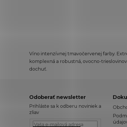
Víno intenzívnej tmavočervenej farby. Ext
komplexná a robustná, ovocno-trieslovinov
dochuť.
Z
á
Odoberať newsletter
Doku
p
Prihláste sa k odberu noviniek a
Obch
ä
zliav
Podmi
t
údajo
i