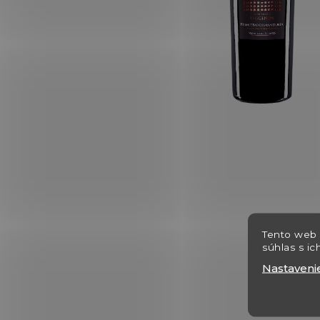
Tento web 
súhlas s ic
Nastaveni