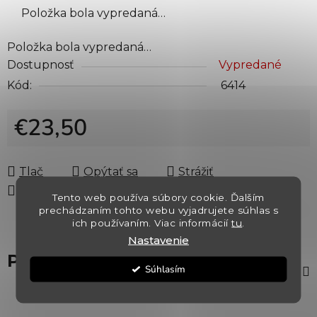
Položka bola vypredaná…
Položka bola vypredaná…
Dostupnosť
Vypredané
Kód:
6414
€23,50
Jednotková cena:
Tlač
Opýtať sa
Strážiť
Zdieľať
Tento web používa súbory cookie. Ďalším
prechádzaním tohto webu vyjadrujete súhlas s
ich používaním. Viac informácií
tu
.
Nastavenie
Popis
Súhlasím