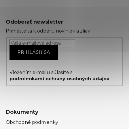
Z
á
Odoberať newsletter
p
Prihláste sa k odberu noviniek a zliav
ä
t
i
PRIHLÁSIŤ SA
e
Vložením e-mailu súlasíte s
podmienkami ochrany osobných údajov
Dokumenty
Obchodné podmienky