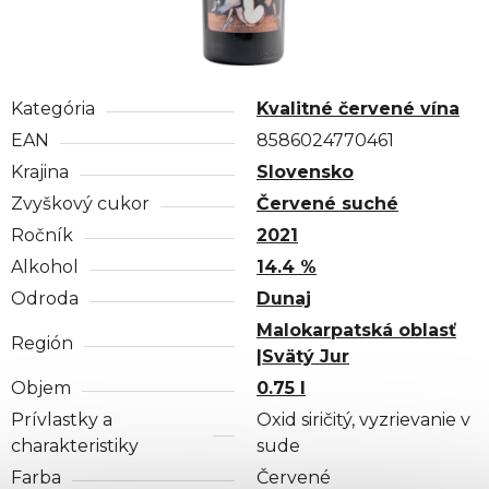
Kategória
Kvalitné červené vína
EAN
8586024770461
Krajina
Slovensko
Zvyškový cukor
Červené suché
Ročník
2021
Alkohol
14.4 %
Odroda
Dunaj
Malokarpatská oblasť
Región
|Svätý Jur
Objem
0.75 l
Prívlastky a
Oxid siričitý, vyzrievanie v
charakteristiky
sude
Farba
Červené