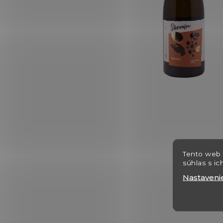
Tento web 
súhlas s ic
Nastaveni