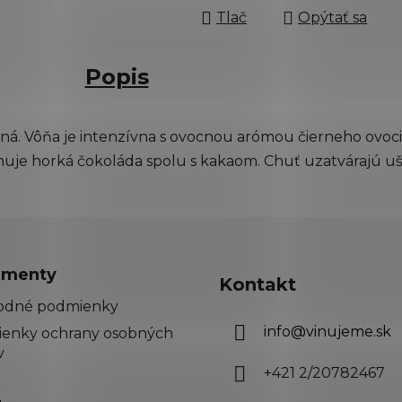
Tlač
Opýtať sa
Popis
ená. Vôňa je intenzívna s ovocnou arómou čierneho ovo
nuje horká čokoláda spolu s kakaom. Chuť uzatvárajú uš
menty
Kontakt
odné podmienky
info
@
vinujeme.sk
enky ochrany osobných
v
+421 2/20782467