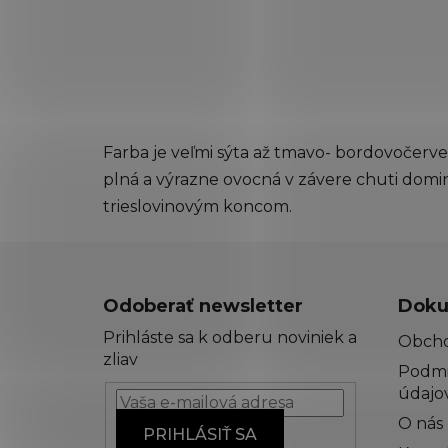
Farba je veľmi sýta až tmavo- bordovočerv
plná a výrazne ovocná v závere chuti domi
trieslovinovým koncom.
Z
á
Odoberať newsletter
Doku
p
Prihláste sa k odberu noviniek a
Obch
ä
zliav
Podmi
t
údajo
i
O nás
e
PRIHLÁSIŤ SA