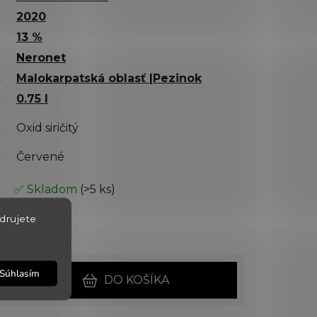
2020
13 %
Neronet
Malokarpatská oblasť |Pezinok
0.75 l
Oxid siričitý
Červené
✅ Skladom
(>5 ks)
7.8.2026
drujete
5168
Súhlasím
DO KOŠÍKA