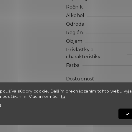
hviezdičiek.
Ročník
Alkohol
Odroda
Región
Objem
Prívlastky a
charakteristiky
Farba
Dostupnosť
Môžeme doručiť do:
používa súbory cookie. Ďalším prechádzaním tohto webu vyja
Kód:
h používaním. Viac informácií
tu
.
e
€11,90
Jednotková cena: