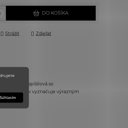
DO KOŠÍKA
Strážiť
Zdieľať
drujete
ka Dorota Pospíšilová so
dé víno sa však vyznačuje výrazným
Súhlasím