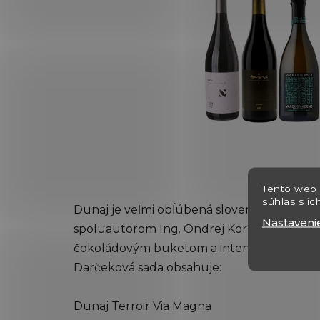
Tento web 
súhlas s ic
Dunaj je veľmi obĺúbená slovenská odroda, pr
Nastaveni
spoluautorom Ing. Ondrej Korpásom. Niekto
čokoládovým buketom a intenzívnou tmav
Darčeková sada obsahuje:
Dunaj Terroir Via Magna