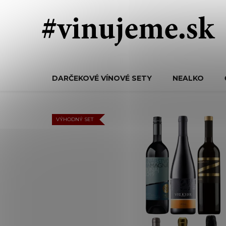
Prejsť
na
obsah
DARČEKOVÉ VÍNOVÉ SETY
NEALKO
VÝHODNÝ SET