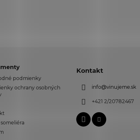
menty
Kontakt
odné podmienky
info
@
vinujeme.sk
enky ochrany osobných
v
+421 2/20782467
kt
 someliéra
ím