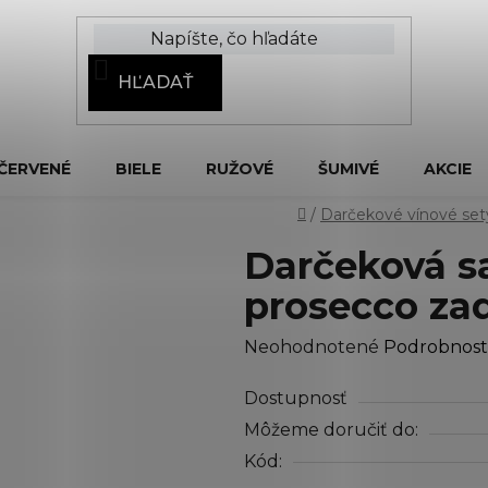
HĽADAŤ
ČERVENÉ
BIELE
RUŽOVÉ
ŠUMIVÉ
AKCIE
Domov
/
Darčekové vínové set
Darčeková sa
prosecco za
Priemerné
Neohodnotené
Podrobnost
hodnotenie
Dostupnosť
produktu
Môžeme doručiť do:
je
Kód:
0,0