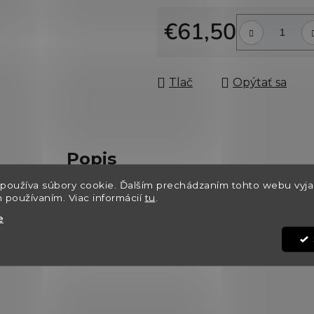
z
5
€61,50
hviezdičiek.
Jednotková cena:
Tlač
Opýtať sa
Popis
používa súbory cookie. Ďalším prechádzaním tohto webu vyja
h používaním. Viac informácií
tu
.
i zrode ktorej stála prvá šľachtiteľka vína, Bratislavčan
e
rými vlastnosťami sa podobá na Pinot noir, už ako mla
ou farbou.