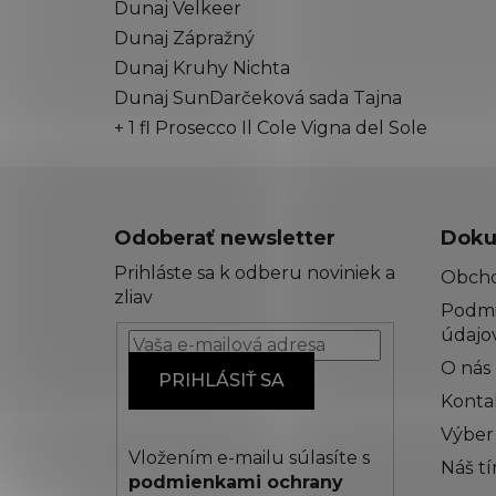
Dunaj Velkeer
Dunaj Zápražný
Dunaj Kruhy Nichta
Dunaj SunDarčeková sada Tajna
+ 1 fl Prosecco Il Cole Vigna del Sole
Z
á
Odoberať newsletter
Doku
p
Prihláste sa k odberu noviniek a
Obch
ä
zliav
Podmi
t
údajo
i
O nás
e
PRIHLÁSIŤ SA
Konta
Výber
Vložením e-mailu súlasíte s
Náš t
podmienkami ochrany