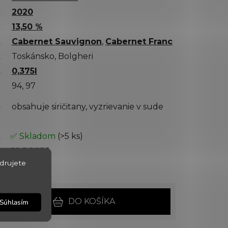
2020
13,50 %
Cabernet Sauvignon
,
Cabernet Franc
Toskánsko, Bolgheri
0,375l
94, 97
obsahuje siričitany, vyzrievanie v sude
✅ Skladom
(>5 ks)
10.8.2026
drujete
150182
DO KOŠÍKA
Súhlasím