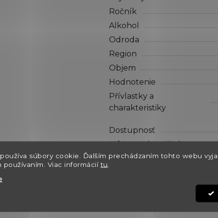
hviezdičiek.
Ročník
Alkohol
Odroda
Region
Objem
Hodnotenie
Přívlastky a
charakteristiky
Dostupnosť
Môžeme doručiť do:
používa súbory cookie. Ďalším prechádzaním tohto webu vyja
Kód:
h používaním. Viac informácií
tu
.
e
€169
Jednotková cena: