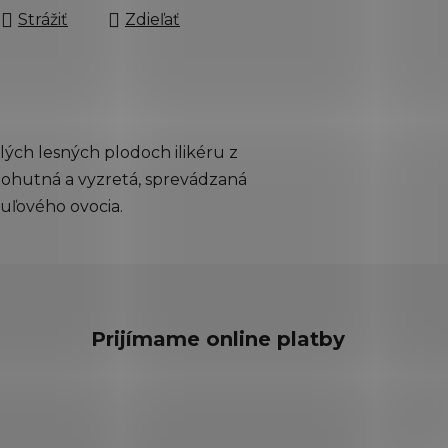
Strážiť
Zdieľať
lých lesných plodoch ilikéru z
 mohutná a vyzretá, sprevádzaná
uľového ovocia.
Prijímame online platby