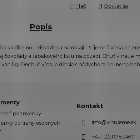
Tlač
Opýtať sa
Popis
 s viditeľnou viskozitou na okraji. Príjemná vôňa po zre
kej čokolády a tabakového listu na pozadí. Chuť vína Je
 vanilky. Dochuť vína je dlhšia s nádychom čierneho bob
menty
Kontakt
odné podmienky
info
@
vinujeme.sk
enky ochrany osobných
v
+421 2/20782467