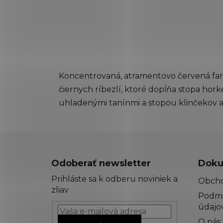
Koncentrovaná, atramentovo červená farba
čiernych ríbezlí, ktoré dopĺňa stopa hor
uhladenými tanínmi a stopou klinčekov a
Z
á
Odoberať newsletter
Doku
p
Prihláste sa k odberu noviniek a
Obch
ä
zliav
Podmi
t
údajo
i
O nás