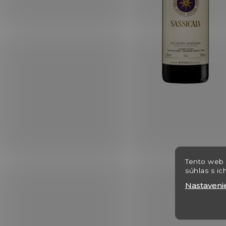
Tento web 
súhlas s ic
Nastaveni