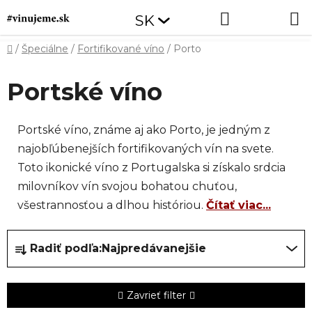
Prejsť
Hľadať
NÁKUP
SK
na
obsah
KOŠÍK
Domov
/
Špeciálne
/
Fortifikované víno
/
Porto
Portské víno
Portské víno, známe aj ako Porto, je jedným z
najobľúbenejších fortifikovaných vín na svete.
Toto ikonické víno z Portugalska si získalo srdcia
milovníkov vín svojou bohatou chuťou,
všestrannosťou a dlhou históriou.
Čítať viac...
R
Radiť podľa:
Najpredávanejšie
a
d
e
Zavrieť filter
n