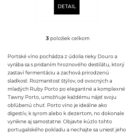
DETAIL
3
položiek celkom
O
v
l
Portské víno pochádza z údolia rieky Douro a
á
vyrába sa s pridaním hroznového destilátu, ktorý
d
zastaví fermentáciu a zachová prirodzenú
a
c
sladkosť. Rozmanitosť štýlov, od ovocných a
i
mladých Ruby Porto po elegantné a komplexné
e
Tawny Porto, umožňuje každému nájsť svoju
p
obľúbenú chuť. Porto víno je ideálne ako
r
digestív, k syrom alebo k dezertom, no dokonale
v
k
vynikne aj samostatne. Objavte kúzlo tohto
y
portugalského pokladu a nechajte sa uniesť jeho
v