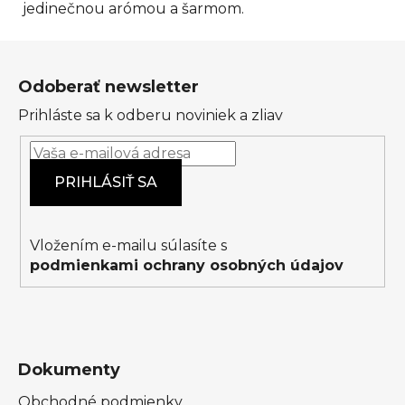
jedinečnou arómou a šarmom.
ý
p
Z
i
á
s
Odoberať newsletter
p
u
Prihláste sa k odberu noviniek a zliav
ä
t
i
PRIHLÁSIŤ SA
e
Vložením e-mailu súlasíte s
podmienkami ochrany osobných údajov
Dokumenty
Obchodné podmienky