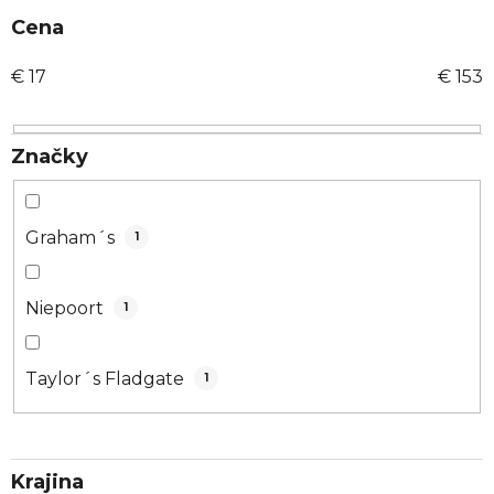
i
Cena
e
€
17
€
153
p
r
o
Značky
d
u
k
Graham´s
1
t
o
v
Niepoort
1
Taylor´s Fladgate
1
Krajina