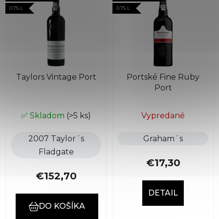
ý
0.75 L
0.75 L
p
i
s
p
r
Taylors Vintage Port
Portské Fine Ruby
o
Port
d
u
k
✅ Skladom
(>5 ks)
Vypredané
t
2007 Taylor´s
Graham´s
o
Fladgate
v
€17,30
€152,70
DETAIL
DO KOŠÍKA