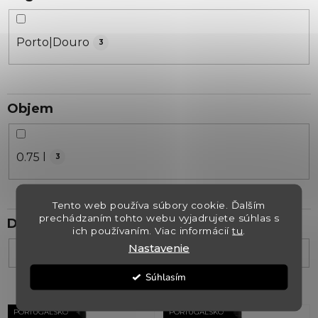
Porto|Douro
3
Objem
0.75 l
3
Tento web používa súbory cookie. Ďalším
prechádzaním tohto webu vyjadrujete súhlas s
Darčekové balenie
ich používaním. Viac informácií
tu
.
Nastavenie
Súhlasím
V
PORTUGALSKO
PORTUGALSKO