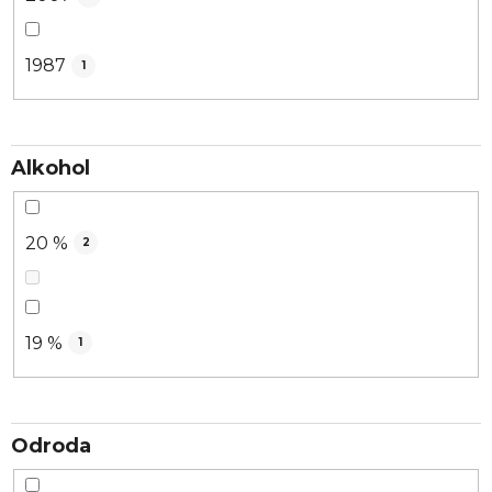
1987
1
Alkohol
20 %
2
19 %
1
Odroda