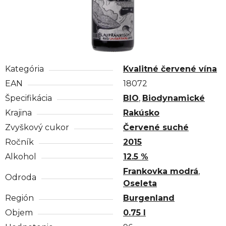
Kategória
Kvalitné červené vína
EAN
18072
Špecifikácia
BIO
,
Biodynamické
Krajina
Rakúsko
Zvyškový cukor
Červené suché
Ročník
2015
Alkohol
12.5 %
Frankovka modrá
,
Odroda
Oseleta
Región
Burgenland
Objem
0.75 l