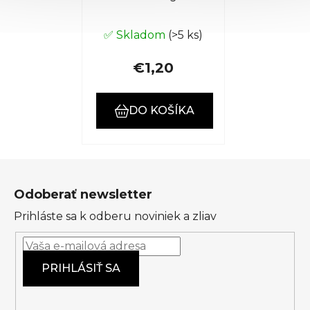
✅ Skladom
(>5 ks)
€1,20
DO KOŠÍKA
Z
á
Odoberať newsletter
p
Prihláste sa k odberu noviniek a zliav
ä
t
i
PRIHLÁSIŤ SA
e