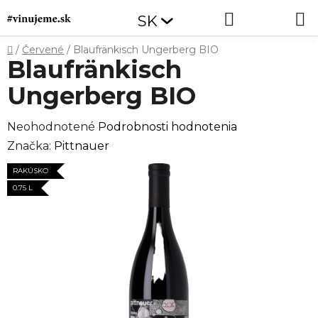
Prejsť
Hľadať
NÁKUP
SK
na
obsah
KOŠÍK
Domov
/
Červené
/
Blaufränkisch Ungerberg BIO
Blaufränkisch
Ungerberg BIO
Priemerné
Neohodnotené
Podrobnosti hodnotenia
hodnotenie
Značka:
Pittnauer
produktu
RAKÚSKO
je
0.75 L
0,0
z
5
hviezdičiek.