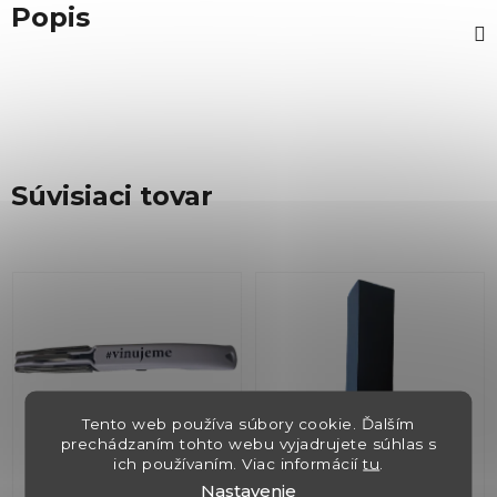
Popis
Súvisiaci tovar
Tento web používa súbory cookie. Ďalším
prechádzaním tohto webu vyjadrujete súhlas s
ich používaním. Viac informácií
tu
.
Otvarák na víno s
Krabica čierna
Nastavenie
logom Vinujeme
universal pre 1 fľašu +