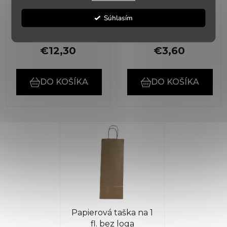
vložka
Súhlasím
✅ Skladom
(>5 ks)
✅ Skladom
(>5 ks)
€12,30
€3,60
DO KOŠÍKA
DO KOŠÍKA
Papierová taška na 1
fl. bez loga