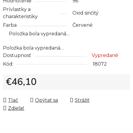
Hodnotenie
96
Prívlastky a
Oxid siričitý
charakteristiky
Farba
Červené
Položka bola vypredaná…
Položka bola vypredaná…
Dostupnosť
Vypredané
Kód:
18072
€46,10
Jednotková cena:
Tlač
Opýtať sa
Strážiť
Zdieľať