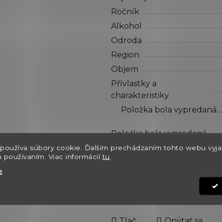
hviezdičiek.
Ročník
Alkohol
Odroda
Region
Objem
Přívlastky a
charakteristiky
Položka bola vypredaná…
Položka bola vypredaná…
Dostupnosť
používa súbory cookie. Ďalším prechádzaním tohto webu vyja
h používaním. Viac informácií
tu
.
Kód:
e
€12,30
Jednotková cena:
Tlač
Opýtať sa