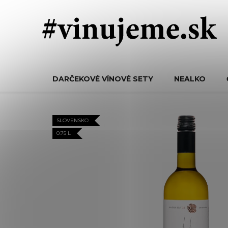
Prejsť
na
obsah
DARČEKOVÉ VÍNOVÉ SETY
NEALKO
SLOVENSKO
0.75 L