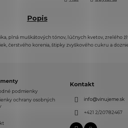
Popis
ka, plná muškátových tónov, lúčnych kvetov, zrelého žl
ek, čerstvého korenia, štipky zvyškového cukru a dozn
menty
Kontakt
odné podmienky
info
@
vinujeme.sk
enky ochrany osobných
v
+421 2/20782467
kt