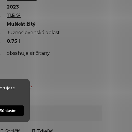
2023
11,5 %
Muškát žltý
Južnoslovenská oblasť
0.75 l
obsahuje siričitany
Vypredané
drujete
6504
Súhlasím
Strážiť
Zdieľať