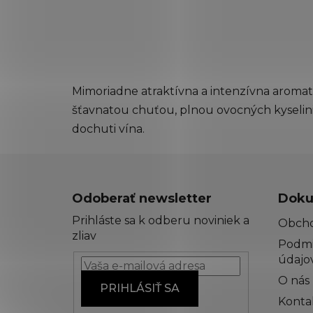
Mimoriadne atraktívna a intenzívna aromati
šťavnatou chuťou, plnou ovocných kyselini
dochuti vína.
Z
á
Odoberať newsletter
Doku
p
Prihláste sa k odberu noviniek a
Obch
ä
zliav
Podmi
t
údajo
i
O nás
e
PRIHLÁSIŤ SA
Konta