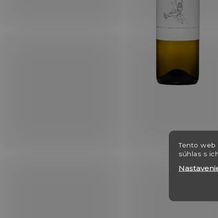
Tento web 
súhlas s ic
Nastaveni