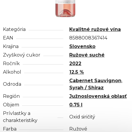
Kategória
Kvalitné ružové vína
EAN
8588008367414
Krajina
Slovensko
Zvyškový cukor
Ružové suché
Ročník
2022
Alkohol
12.5 %
Cabernet Sauvignon
,
Odroda
Syrah / Shiraz
Región
Južnoslovenská oblasť
Objem
0.75 l
Prívlastky a
Oxid siričitý
charakteristiky
Farba
Ružové