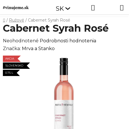
Prejsť
Hľadať
NÁKUP
SK
na
obsah
KOŠÍK
Domov
/
Ružové
/
Cabernet Syrah Rosé
Cabernet Syrah Rosé
Priemerné
Neohodnotené
Podrobnosti hodnotenia
hodnotenie
Značka:
Mrva a Stanko
produktu
AKCIA
je
SLOVENSKO
0,0
0.75 L
z
5
hviezdičiek.