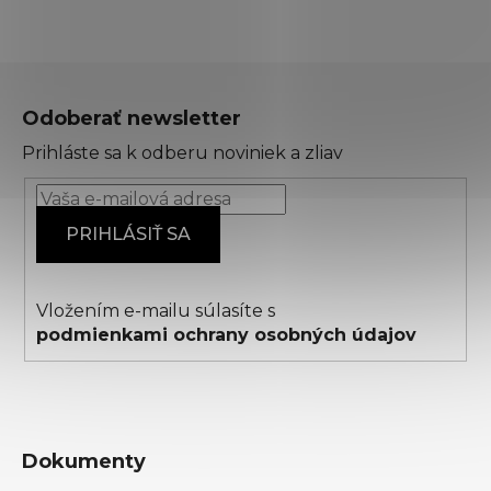
Z
á
Odoberať newsletter
p
Prihláste sa k odberu noviniek a zliav
ä
t
i
PRIHLÁSIŤ SA
e
Vložením e-mailu súlasíte s
podmienkami ochrany osobných údajov
Dokumenty