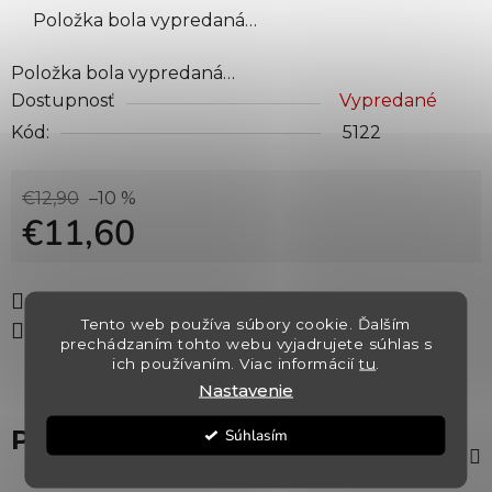
Položka bola vypredaná…
Položka bola vypredaná…
Dostupnosť
Vypredané
Kód:
5122
€12,90
–10 %
€11,60
Jednotková cena:
Tlač
Opýtať sa
Strážiť
Tento web používa súbory cookie. Ďalším
Zdieľať
prechádzaním tohto webu vyjadrujete súhlas s
ich používaním. Viac informácií
tu
.
Nastavenie
Popis
Súhlasím