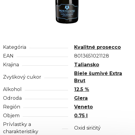
Kategória
Kvalitné prosecco
EAN
8013651021128
Krajina
Taliansko
Biele šumivé Extra
Zvyškový cukor
Brut
Alkohol
12.5 %
Odroda
Glera
Región
Veneto
Objem
0.75 l
Prívlastky a
Oxid siričitý
charakteristiky