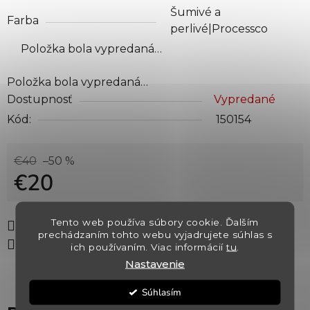
Šumivé a
Farba
perlivé|Processco
Položka bola vypredaná…
Položka bola vypredaná…
Dostupnosť
Vypredané
Kód:
150154
€40
–50 %
€20
Jednotková cena:
Tento web používa súbory cookie. Ďalším
Tlač
Opýtať sa
Strážiť
prechádzaním tohto webu vyjadrujete súhlas s
Zdieľať
ich používaním. Viac informácií
tu
.
Nastavenie
Súhlasím