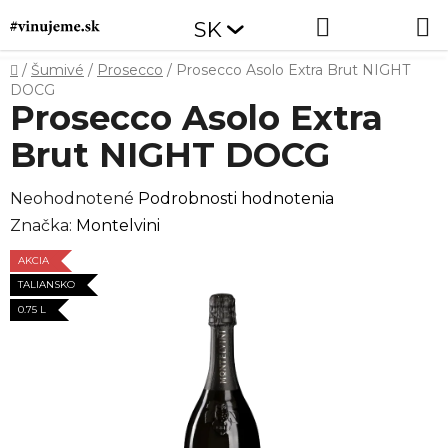
Prejsť
Hľadať
NÁKUP
SK
na
obsah
KOŠÍK
Domov
/
Šumivé
/
Prosecco
/
Prosecco Asolo Extra Brut NIGHT
DOCG
Prosecco Asolo Extra
Brut NIGHT DOCG
Priemerné
Neohodnotené
Podrobnosti hodnotenia
hodnotenie
Značka:
Montelvini
produktu
AKCIA
je
TALIANSKO
0,0
0.75 L
z
5
hviezdičiek.