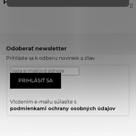
Popis
Z
á
Odoberať newsletter
p
Prihláste sa k odberu noviniek a zliav
ä
t
i
PRIHLÁSIŤ SA
e
Vložením e-mailu súlasíte s
podmienkami ochrany osobných údajov