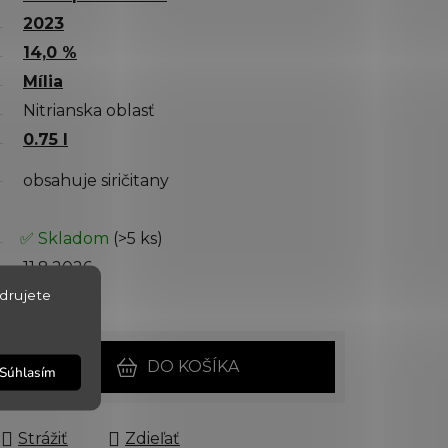
2023
14,0 %
Mília
Nitrianska oblasť
0.75 l
obsahuje siričitany
✅ Skladom
(>5 ks)
11.8.2026
drujete
6577
DO KOŠÍKA
Súhlasím
Strážiť
Zdieľať