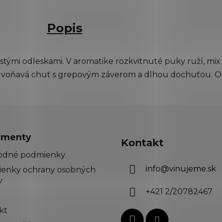
Popis
astými odleskami. V aromatike rozkvitnuté puky ruží, mix
ívna voňavá chuť s grepovým záverom a dlhou dochuťou.
menty
Kontakt
odné podmienky
info
@
vinujeme.sk
enky ochrany osobných
v
+421 2/20782467
kt