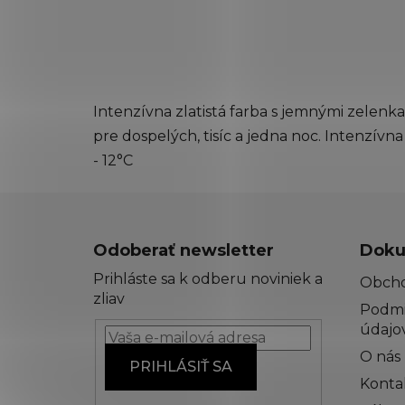
Intenzívna zlatistá farba s jemnými zelenk
pre dospelých, tisíc a jedna noc. Intenz
- 12°C
Z
á
Odoberať newsletter
Doku
p
Prihláste sa k odberu noviniek a
Obch
ä
zliav
Podmi
t
údajo
i
O nás
e
PRIHLÁSIŤ SA
Konta