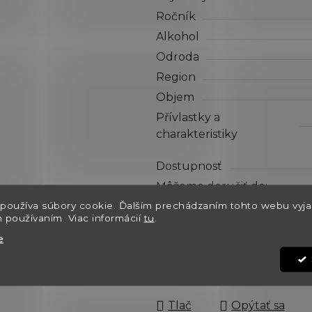
hviezdičiek.
Ročník
Alkohol
Odroda
Region
Objem
Přívlastky a
charakteristiky
Dostupnosť
Môžeme doručiť do:
používa súbory cookie. Ďalším prechádzaním tohto webu vyja
Kód:
h používaním. Viac informácií
tu
.
e
€13,60
Jednotková cena:
Tlač
Opýtať sa