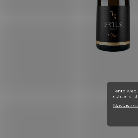
Tento web 
súhlas s ic
Nastaveni