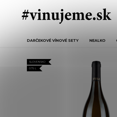
Prejsť
na
obsah
DARČEKOVÉ VÍNOVÉ SETY
NEALKO
SLOVENSKO
0.75 L