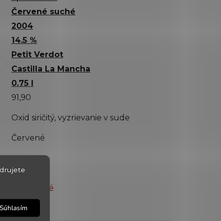
Červené suché
2004
14.5 %
Petit Verdot
Castilla La Mancha
0.75 l
91,90
Oxid siričitý, vyzrievanie v sude
Červené
drujete
Vypredané
10251
Súhlasím