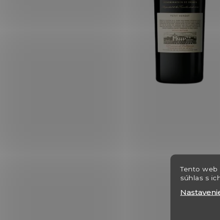
Tento web 
súhlas s ic
Nastaveni