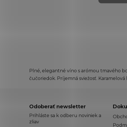
Plné, elegantné víno s arómou tmavého bob
čučoriedok. Príjemná sviežosť. Karamelová
Z
á
Odoberať newsletter
Doku
p
Prihláste sa k odberu noviniek a
Obch
ä
zliav
Podmi