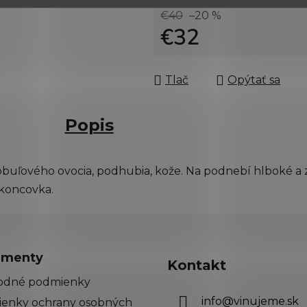
€40
–20 %
€32
Jednotková cena:
Tlač
Opýtať sa
Popis
uľového ovocia, podhubia, kože. Na podnebí hlboké a z
 koncovka.
menty
Kontakt
odné podmienky
info
@
vinujeme.sk
enky ochrany osobných