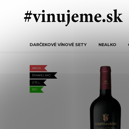
Prejsť
na
obsah
DARČEKOVÉ VÍNOVÉ SETY
NEALKO
AKCIA
ŠPANIELSKO
0.75 L
BIO