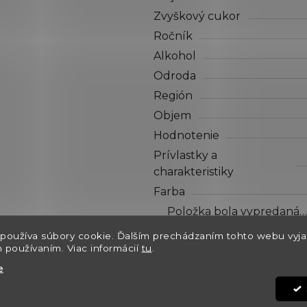
hviezdičiek.
Zvyškový cukor
Ročník
Alkohol
Odroda
Región
Objem
Hodnotenie
Prívlastky a
charakteristiky
Farba
Položka bola vypredaná…
používa súbory cookie. Ďalším prechádzaním tohto webu vyja
Položka bola vypredaná…
h používaním. Viac informácií
tu
.
Dostupnosť
e
Kód: