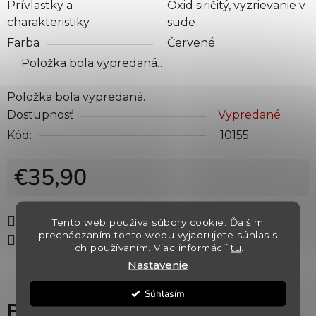
Prívlastky a
Oxid siričitý, vyzrievanie v
charakteristiky
sude
Farba
Červené
Položka bola vypredaná…
Položka bola vypredaná…
Dostupnosť
Vypredané
Kód:
10155
€35,90
Jednotková cena:
Tlač
Opýtať sa
Strážiť
Tento web používa súbory cookie. Ďalším
prechádzaním tohto webu vyjadrujete súhlas s
Zdieľať
ich používaním. Viac informácií
tu
.
Nastavenie
Súhlasím
Popis