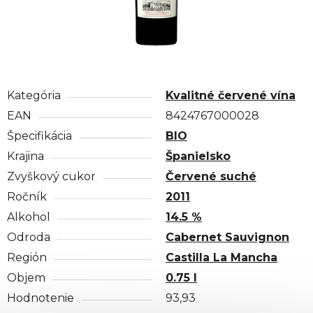
Kategória
Kvalitné červené vína
EAN
8424767000028
Špecifikácia
BIO
Krajina
Španielsko
Zvyškový cukor
Červené suché
Ročník
2011
Alkohol
14.5 %
Odroda
Cabernet Sauvignon
Región
Castilla La Mancha
Objem
0.75 l
Hodnotenie
93,93