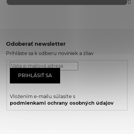
Z
á
Odoberať newsletter
p
Prihláste sa k odberu noviniek a zliav
ä
t
i
PRIHLÁSIŤ SA
e
Vložením e-mailu súlasíte s
podmienkami ochrany osobných údajov