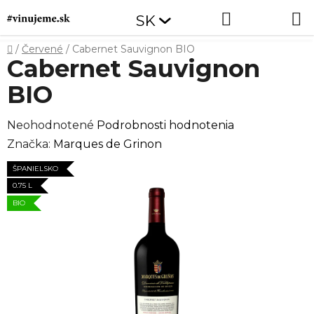
Prejsť
Hľadať
NÁKUP
SK
na
obsah
KOŠÍK
Domov
/
Červené
/
Cabernet Sauvignon BIO
Cabernet Sauvignon
BIO
Priemerné
Neohodnotené
Podrobnosti hodnotenia
hodnotenie
Značka:
Marques de Grinon
produktu
ŠPANIELSKO
je
0.75 L
0,0
BIO
z
5
hviezdičiek.