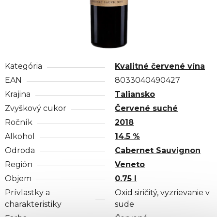
Kategória
Kvalitné červené vína
EAN
8033040490427
Krajina
Taliansko
Zvyškový cukor
Červené suché
Ročník
2018
Alkohol
14.5 %
Odroda
Cabernet Sauvignon
Región
Veneto
Objem
0.75 l
Prívlastky a
Oxid siričitý, vyzrievanie v
charakteristiky
sude