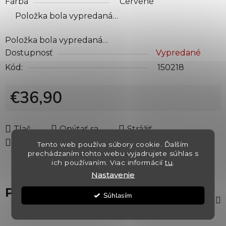
Farba
Červené
Položka bola vypredaná…
Položka bola vypredaná…
Dostupnosť
Vypredané
Kód:
150218
€36,90
Jednotková cena:
Tlač
Opýtať sa
Strážiť
Zdieľať
Tento web používa súbory cookie. Ďalším
prechádzaním tohto webu vyjadrujete súhlas s
ich používaním. Viac informácií
tu
.
Nastavenie
Popis
Súhlasím