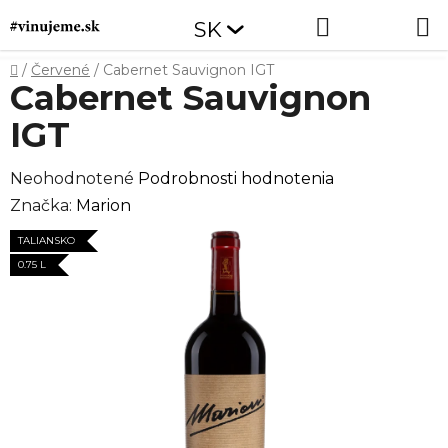
Prejsť
Hľadať
NÁKUP
SK
na
obsah
KOŠÍK
Domov
/
Červené
/
Cabernet Sauvignon IGT
Cabernet Sauvignon
IGT
Priemerné
Neohodnotené
Podrobnosti hodnotenia
hodnotenie
Značka:
Marion
produktu
TALIANSKO
je
0.75 L
0,0
z
5
hviezdičiek.