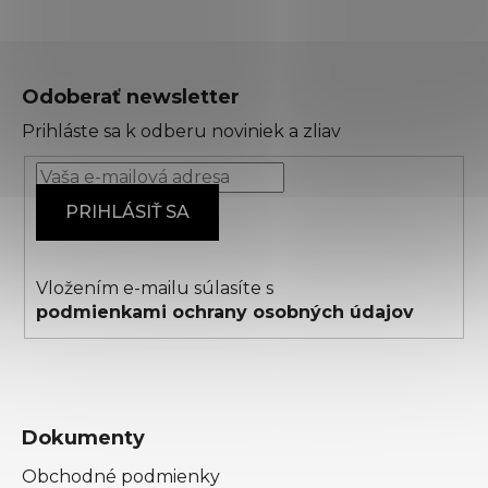
Z
á
Odoberať newsletter
p
Prihláste sa k odberu noviniek a zliav
ä
t
i
PRIHLÁSIŤ SA
e
Vložením e-mailu súlasíte s
podmienkami ochrany osobných údajov
Dokumenty
Obchodné podmienky