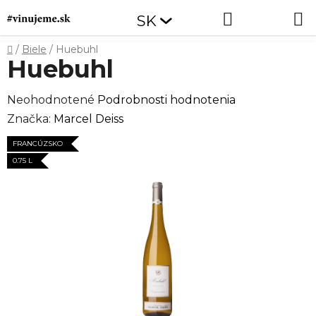
Prejsť
Hľadať
NÁKUP
SK
na
obsah
KOŠÍK
Domov
/
Biele
/
Huebuhl
Huebuhl
Priemerné
Neohodnotené
Podrobnosti hodnotenia
hodnotenie
Značka:
Marcel Deiss
produktu
FRANCÚZSKO
je
0.75 L
0,0
z
5
hviezdičiek.