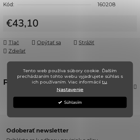
Kód:
160208
€43,10
Jednotková cena:
Tlač
Opýtať sa
Strážiť
Zdieľať
Tento web používa súbory cookie. Ďalším
prechádzaním tohto webu vyjadrujete súhlas s
Popis
ich používaním. Viac informácií
tu
.
Nastavenie
Súhlasím
Z
á
Odoberať newsletter
p