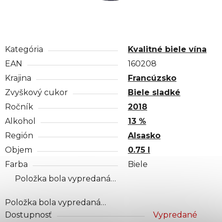
Kategória
Kvalitné biele vína
EAN
160208
Krajina
Francúzsko
Zvyškový cukor
Biele sladké
Ročník
2018
Alkohol
13 %
Región
Alsasko
Objem
0.75 l
Farba
Biele
Položka bola vypredaná…
Položka bola vypredaná…
Dostupnosť
Vypredané