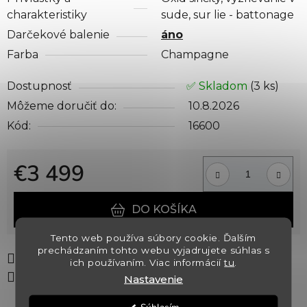
charakteristiky
sude, sur lie - battonage
Darčekové balenie
áno
Farba
Champagne
Dostupnosť
✅ Skladom
(3 ks)
Môžeme doručiť do:
10.8.2026
Kód:
16600
€3 499
Jednotková cena:
DO KOŠÍKA
Tento web používa súbory cookie. Ďalším
prechádzaním tohto webu vyjadrujete súhlas s
Tlač
Opýtať sa
Strážiť
ich používaním. Viac informácií
tu
.
Zdieľať
Nastavenie
Súhlasím