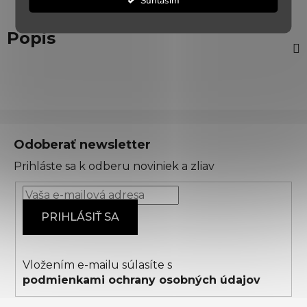
Popis
Z
á
Odoberať newsletter
p
Prihláste sa k odberu noviniek a zliav
ä
t
i
PRIHLÁSIŤ SA
e
Vložením e-mailu súlasíte s
podmienkami ochrany osobných údajov