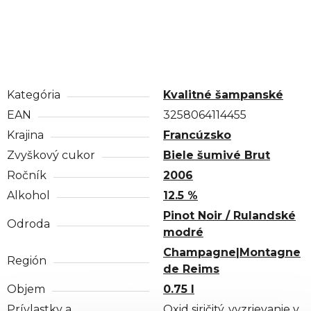
Kategória
Kvalitné šampanské
EAN
3258064114455
Krajina
Francúzsko
Zvyškový cukor
Biele šumivé Brut
Ročník
2006
Alkohol
12.5 %
Pinot Noir / Rulandské
Odroda
modré
Champagne|Montagne
Región
de Reims
Objem
0.75 l
Prívlastky a
Oxid siričitý, vyzrievanie v