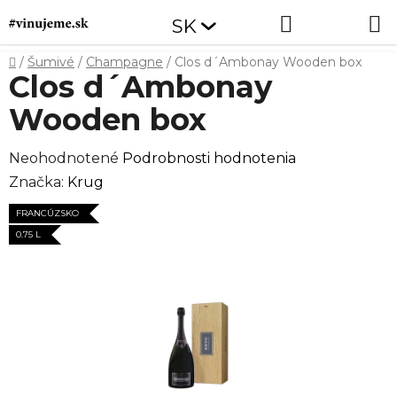
Prejsť
Hľadať
NÁKUP
SK
na
obsah
KOŠÍK
Domov
/
Šumivé
/
Champagne
/
Clos d´Ambonay Wooden box
Clos d´Ambonay
Wooden box
Priemerné
Neohodnotené
Podrobnosti hodnotenia
hodnotenie
Značka:
Krug
produktu
FRANCÚZSKO
je
0.75 L
0,0
z
5
hviezdičiek.