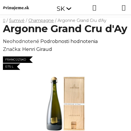
Prejsť
Hľadať
NÁKUP
SK
na
obsah
KOŠÍK
Domov
/
Šumivé
/
Champagne
/
Argonne Grand Cru d'Ay
Argonne Grand Cru d'Ay
Priemerné
Neohodnotené
Podrobnosti hodnotenia
hodnotenie
Značka:
Henri Giraud
produktu
FRANCÚZSKO
je
0.75 L
0,0
z
5
hviezdičiek.