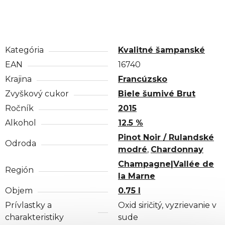
Kategória
Kvalitné šampanské
EAN
16740
Krajina
Francúzsko
Zvyškový cukor
Biele šumivé Brut
Ročník
2015
Alkohol
12.5 %
Pinot Noir / Rulandské
Odroda
modré
,
Chardonnay
Champagne|Vallée de
Región
la Marne
Objem
0.75 l
Prívlastky a
Oxid siričitý, vyzrievanie v
charakteristiky
sude