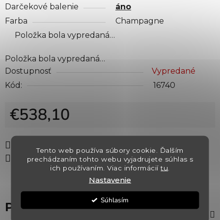
Darčekové balenie
áno
Farba
Champagne
Položka bola vypredaná…
Položka bola vypredaná…
Dostupnosť
Vypredané
Kód:
16740
€538,10
Jednotková cena:
Tlač
Opýtať sa
Strážiť
Tento web používa súbory cookie. Ďalším
Zdieľať
prechádzaním tohto webu vyjadrujete súhlas s
ich používaním. Viac informácií
tu
.
Nastavenie
Súhlasím
Popis