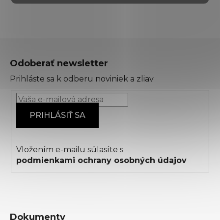
Z
á
Odoberať newsletter
p
Prihláste sa k odberu noviniek a zliav
ä
t
i
PRIHLÁSIŤ SA
e
Vložením e-mailu súlasíte s
podmienkami ochrany osobných údajov
Dokumenty