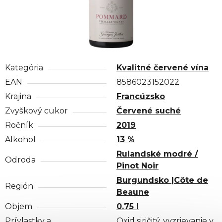
Kategória
Kvalitné červené vína
EAN
8586023152022
Krajina
Francúzsko
Zvyškový cukor
Červené suché
Ročník
2019
Alkohol
13 %
Rulandské modré /
Odroda
Pinot Noir
Burgundsko |Côte de
Región
Beaune
Objem
0.75 l
Prívlastky a
Oxid siričitý, vyzrievanie v