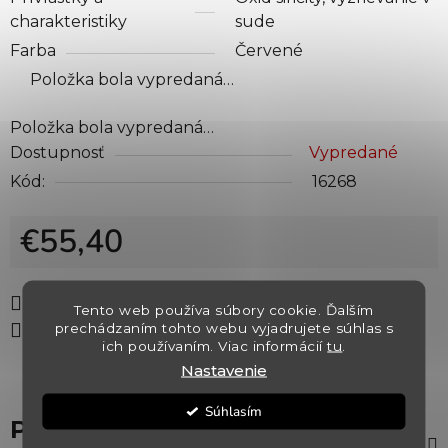
charakteristiky
sude
Farba
Červené
Položka bola vypredaná…
Položka bola vypredaná…
Dostupnosť
Vypredané
Kód:
16268
€55,40
Jednotková cena:
Tlač
Opýtať sa
Strážiť
Tento web používa súbory cookie. Ďalším
prechádzaním tohto webu vyjadrujete súhlas s
Zdieľať
ich používaním. Viac informácií
tu
.
Nastavenie
Súhlasím
Popis