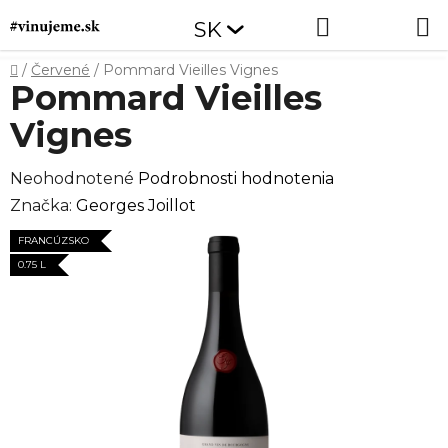
Prejsť
Hľadať
NÁKUP
SK
na
obsah
KOŠÍK
Domov
/
Červené
/
Pommard Vieilles Vignes
Pommard Vieilles
Vignes
Priemerné
Neohodnotené
Podrobnosti hodnotenia
hodnotenie
Značka:
Georges Joillot
produktu
FRANCÚZSKO
je
0.75 L
0,0
z
5
hviezdičiek.