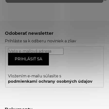
Z
á
Odoberať newsletter
p
Prihláste sa k odberu noviniek a zliav
ä
t
i
PRIHLÁSIŤ SA
e
Vložením e-mailu súlasíte s
podmienkami ochrany osobných údajov