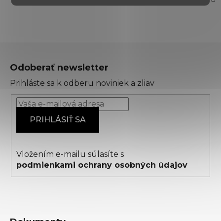
Z
á
Odoberať newsletter
p
Prihláste sa k odberu noviniek a zliav
ä
t
i
PRIHLÁSIŤ SA
e
Vložením e-mailu súlasíte s
podmienkami ochrany osobných údajov