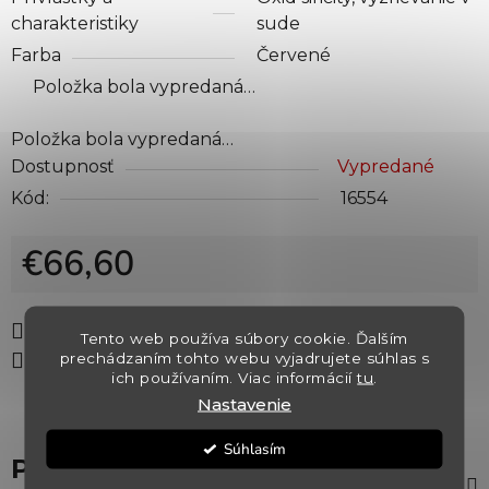
charakteristiky
sude
Farba
Červené
Položka bola vypredaná…
Položka bola vypredaná…
Dostupnosť
Vypredané
Kód:
16554
€66,60
Jednotková cena:
Tlač
Opýtať sa
Strážiť
Tento web používa súbory cookie. Ďalším
prechádzaním tohto webu vyjadrujete súhlas s
Zdieľať
ich používaním. Viac informácií
tu
.
Nastavenie
Súhlasím
Popis