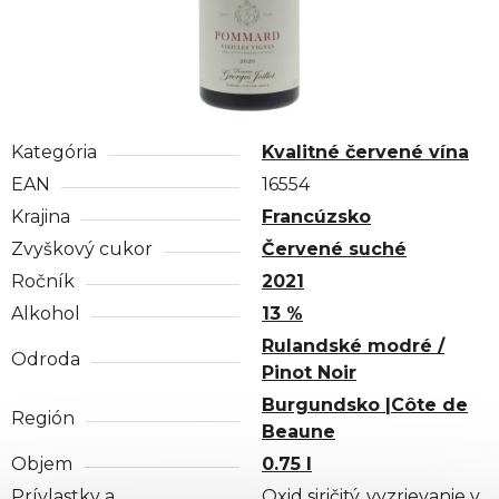
Kategória
Kvalitné červené vína
EAN
16554
Krajina
Francúzsko
Zvyškový cukor
Červené suché
Ročník
2021
Alkohol
13 %
Rulandské modré /
Odroda
Pinot Noir
Burgundsko |Côte de
Región
Beaune
Objem
0.75 l
Prívlastky a
Oxid siričitý, vyzrievanie v