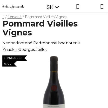
Prejsť
Hľadať
NÁKUP
SK
na
obsah
KOŠÍK
Domov
/
Červené
/
Pommard Vieilles Vignes
Pommard Vieilles
Vignes
Priemerné
Neohodnotené
Podrobnosti hodnotenia
hodnotenie
Značka:
Georges Joillot
produktu
FRANCÚZSKO
je
0.75 L
0,0
z
5
hviezdičiek.