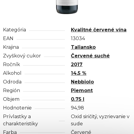
Kategória
Kvalitné červené vína
EAN
13034
Krajina
Taliansko
Zvyškový cukor
Červené suché
Ročník
2017
Alkohol
14.5 %
Odroda
Nebbiolo
Región
Piemont
Objem
0.75 l
Hodnotenie
94,98
Prívlastky a
Oxid siričitý, vyzrievanie v
charakteristiky
sude
Farba
Červené