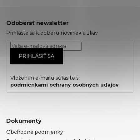
Z
á
Odoberať newsletter
p
Prihláste sa k odberu noviniek a zliav
ä
t
i
PRIHLÁSIŤ SA
e
Vložením e-mailu súlasíte s
podmienkami ochrany osobných údajov
Dokumenty
Obchodné podmienky