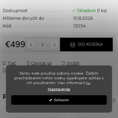
Dostupnosť
✅ Skladom
(1 ks)
Môžeme doručiť do:
10.8.2026
Kód:
13034
€499
DO KOŠÍKA
Jednotková cena:
Tlač
Opýtať sa
Strážiť
Zdieľať
Tento web používa súbory cookie. Ďalším
prechádzaním tohto webu vyjadrujete súhlas s
ich používaním. Viac informácií
tu
.
Nastavenie
Popis
Súhlasím