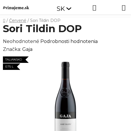
Prejsť
Hľadať
NÁKUP
SK
na
obsah
KOŠÍK
Domov
/
Červené
/
Sori Tildin DOP
Sori Tildin DOP
Priemerné
Neohodnotené
Podrobnosti hodnotenia
hodnotenie
Značka:
Gaja
produktu
TALIANSKO
je
0.75 L
0,0
z
5
hviezdičiek.