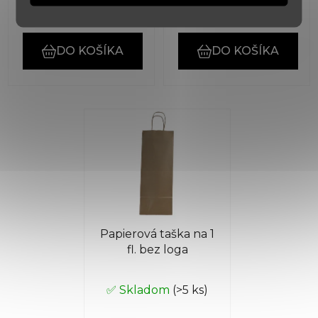
€12,30
€3,60
DO KOŠÍKA
DO KOŠÍKA
Papierová taška na 1
fl. bez loga
✅ Skladom
(>5 ks)