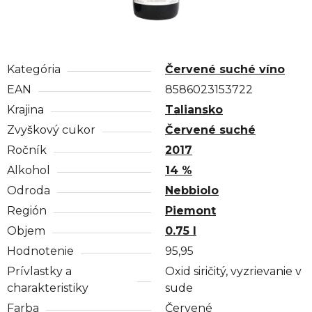
Kategória
Červené suché víno
EAN
8586023153722
Krajina
Taliansko
Zvyškový cukor
Červené suché
Ročník
2017
Alkohol
14 %
Odroda
Nebbiolo
Región
Piemont
Objem
0.75 l
Hodnotenie
95,95
Prívlastky a
Oxid siričitý, vyzrievanie v
charakteristiky
sude
Farba
Červené