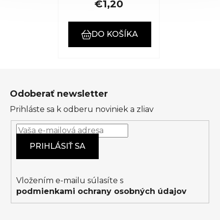
€1,20
DO KOŠÍKA
Z
á
Odoberať newsletter
p
Prihláste sa k odberu noviniek a zliav
ä
t
i
PRIHLÁSIŤ SA
e
Vložením e-mailu súlasíte s
podmienkami ochrany osobných údajov