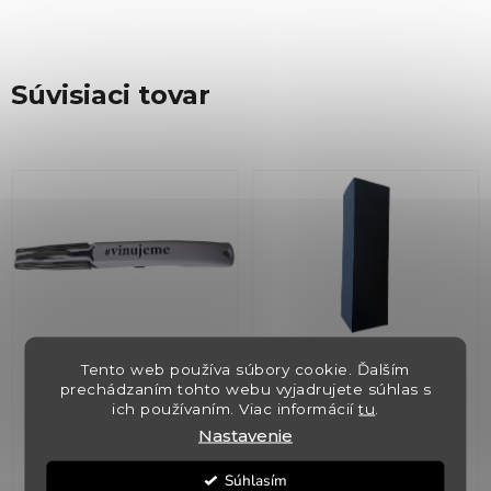
Súvisiaci tovar
Otvarák na víno s
Krabica čierna
Tento web používa súbory cookie. Ďalším
logom Vinujeme
universal pre 1 fľašu +
prechádzaním tohto webu vyjadrujete súhlas s
ich používaním. Viac informácií
tu
.
vložka
Nastavenie
✅ Skladom
(>5 ks)
✅ Skladom
(>5 ks)
Súhlasím