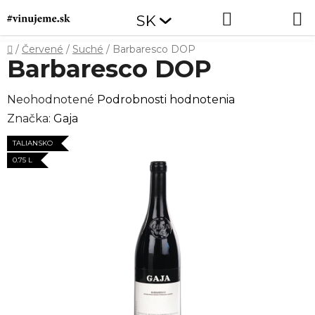
Prejsť
Hľadať
NÁKUP
SK
na
obsah
KOŠÍK
Domov
/
Červené
/
Suché
/
Barbaresco DOP
Barbaresco DOP
Priemerné
Neohodnotené
Podrobnosti hodnotenia
hodnotenie
Značka:
Gaja
produktu
TALIANSKO
je
0.75 L
0,0
z
5
hviezdičiek.