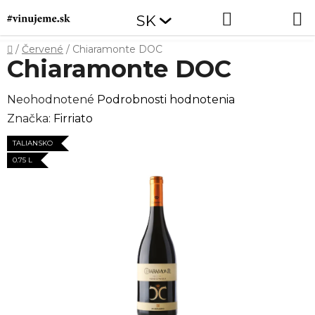
Prejsť
Hľadať
NÁKUP
SK
na
obsah
KOŠÍK
Domov
/
Červené
/
Chiaramonte DOC
Chiaramonte DOC
Priemerné
Neohodnotené
Podrobnosti hodnotenia
hodnotenie
Značka:
Firriato
produktu
TALIANSKO
je
0.75 L
0,0
z
5
hviezdičiek.