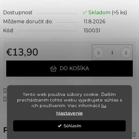
Dostupnosť
✅ Skladom
(>5 ks)
Môžeme doručiť do:
11.8.2026
Kód:
150031
€13,90
Jednotková cena:
DO KOŠÍKA
Tlač
Opýtať sa
Strážiť
Tento web používa súbory cookie. Ďalším
Zdieľať
prechádzaním tohto webu vyjadrujete súhlas s
ich používaním. Viac informácií
tu
.
Nastavenie
Súhlasím
Popis