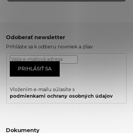
Z
á
Odoberať newsletter
p
Prihláste sa k odberu noviniek a zliav
ä
t
i
PRIHLÁSIŤ SA
e
Vložením e-mailu súlasíte s
podmienkami ochrany osobných údajov
Dokumenty