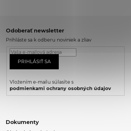
Z
á
Odoberať newsletter
p
Prihláste sa k odberu noviniek a zliav
ä
t
i
PRIHLÁSIŤ SA
e
Vložením e-mailu súlasíte s
podmienkami ochrany osobných údajov
Dokumenty