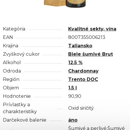
Kategória
Kvalitné sekty, vína
EAN
8007355006213
Krajina
Taliansko
Zvyškový cukor
Biele šumivé Brut
Alkohol
12.5 %
Odroda
Chardonnay
Región
Trento DOC
Objem
1.5 l
Hodnotenie
90,90
Prívlastky a
Oxid siričitý
charakteristiky
Darčekové balenie
áno
Šumivé a perlivé,Šumivé