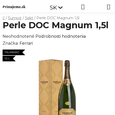
Prejsť
Hľadať
NÁKUP
SK
na
obsah
KOŠÍK
Domov
/
Šumivé
/
Sekt
/
Perle DOC Magnum 1,5l
Perle DOC Magnum 1,5l
Priemerné
Neohodnotené
Podrobnosti hodnotenia
hodnotenie
Značka:
Ferrari
produktu
TALIANSKO
je
1.5 L
0,0
z
5
hviezdičiek.