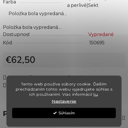
Farba
a perlivé|Sekt
Položka bola vypredaná…
Položka bola vypredaná…
Dostupnosť
Vypredané
Kód:
150695
€62,50
Jednotková cena:
Tlač
Opýtať sa
Strážiť
Tento web používa súbory cookie. Ďalším
Zdieľať
prechádzaním tohto webu vyjadrujete súhlas s
ich používaním. Viac informácií
tu
.
Nastavenie
Popis
Súhlasím