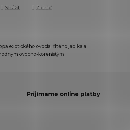
Strážiť
Zdieľať
opa exotického ovocia, žltého jablka a
lahodným ovocno-korenistým
Prijímame online platby