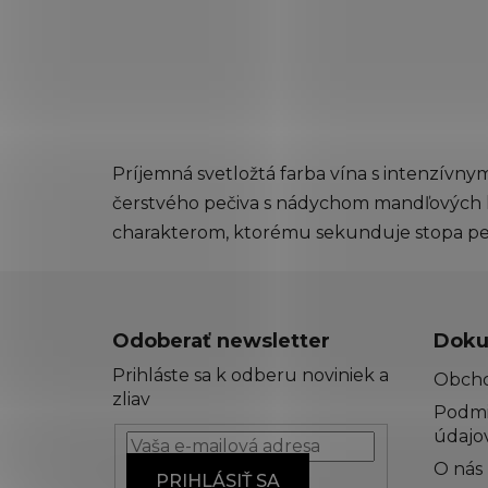
Príjemná svetložtá farba vína s intenzívnym
čerstvého pečiva s nádychom mandľových k
charakterom, ktorému sekunduje stopa peče
Z
á
Odoberať newsletter
Doku
p
Prihláste sa k odberu noviniek a
Obch
ä
zliav
Podmi
t
údajo
i
O nás
e
PRIHLÁSIŤ SA