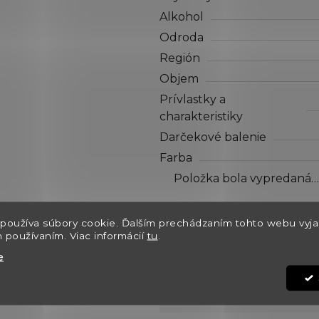
hviezdičiek.
Alkohol
Odroda
Región
Objem
Prívlastky a
charakteristiky
Darčekové balenie
Farba
Položka bola vypredaná…
Položka bola vypredaná…
používa súbory cookie. Ďalším prechádzaním tohto webu vyja
Dostupnosť
h používaním. Viac informácií
tu
.
Kód:
e
€28,60
Jednotková cena: