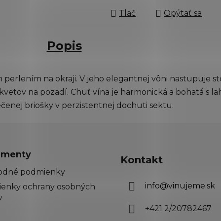
Tlač
Opýtať sa
Popis
 perlením na okraji. V jeho elegantnej vôni nastupuje st
vetov na pozadí. Chuť vína je harmonická a bohatá s 
nej briošky v perzistentnej dochuti sektu.
menty
Kontakt
odné podmienky
info
@
vinujeme.sk
enky ochrany osobných
v
+421 2/20782467