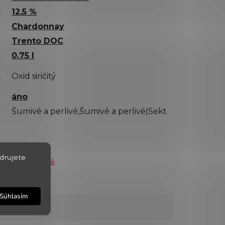
12.5 %
Chardonnay
Trento DOC
0.75 l
Oxid siričitý
áno
Šumivé a perlivé,Šumivé a perlivé|Sekt
drujete
Vypredané
150760
Súhlasím