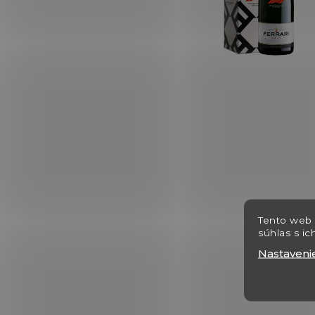
Tento web 
súhlas s ic
Nastaveni