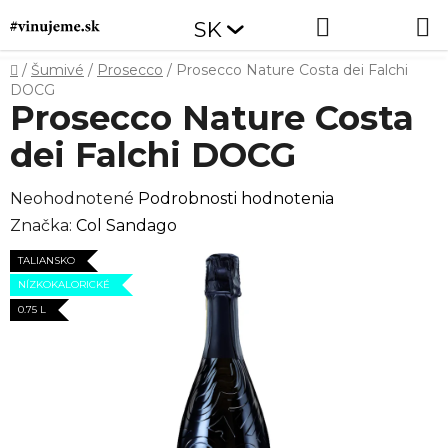
Prejsť
Hľadať
NÁKUP
SK
na
obsah
KOŠÍK
Domov
/
Šumivé
/
Prosecco
/
Prosecco Nature Costa dei Falchi
DOCG
Prosecco Nature Costa
dei Falchi DOCG
Priemerné
Neohodnotené
Podrobnosti hodnotenia
hodnotenie
Značka:
Col Sandago
produktu
TALIANSKO
je
NÍZKOKALORICKÉ
0,0
0.75 L
z
5
hviezdičiek.