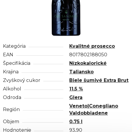
Kategória
Kvalitné prosecco
EAN
8017802188050
Špecifikácia
Nízkokalorické
Krajina
Taliansko
Zvyškový cukor
Biele šumivé Extra Brut
Alkohol
11.5 %
Odroda
Glera
Veneto|Conegliano
Región
Valdobbiadene
Objem
0.75 l
Hodnotenie
93,90