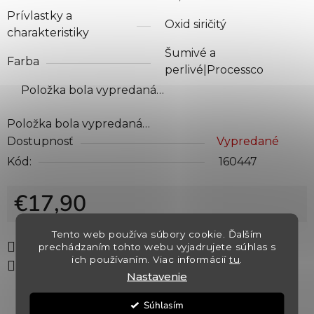
Prívlastky a
Oxid siričitý
charakteristiky
Šumivé a
Farba
perlivé|Processco
Položka bola vypredaná…
Položka bola vypredaná…
Dostupnosť
Vypredané
Kód:
160447
€17,90
Jednotková cena:
Tento web používa súbory cookie. Ďalším
Tlač
Opýtať sa
Strážiť
prechádzaním tohto webu vyjadrujete súhlas s
ich používaním. Viac informácií
tu
.
Zdieľať
Nastavenie
Súhlasím