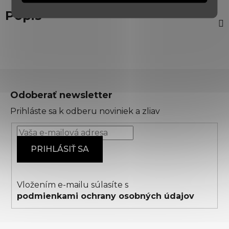
Popis
Z
á
Odoberať newsletter
p
Prihláste sa k odberu noviniek a zliav
ä
t
i
PRIHLÁSIŤ SA
e
Vložením e-mailu súlasíte s
podmienkami ochrany osobných údajov