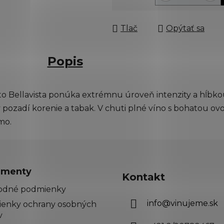
Jednotková cena:
Tlač
Opýtať sa
Popis
to Bellavista ponúka extrémnu úroveň intenzity a hĺbkou
v pozadí korenie a tabak. V chuti plné víno s bohatou 
imo.
menty
Kontakt
odné podmienky
info
@
vinujeme.sk
enky ochrany osobných
v