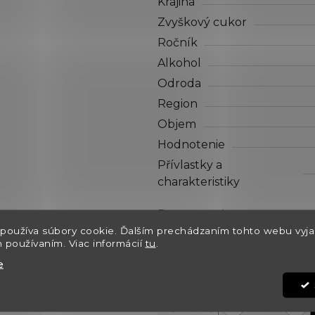
Krajina
z
5
Zvyškový cukor
hviezdičiek.
Ročník
Alkohol
Odroda
Region
Objem
Hodnotenie
Přívlastky a
charakteristiky
Dostupnosť
používa súbory cookie. Ďalším prechádzaním tohto webu vyja
Môžeme doručiť do:
h používaním. Viac informácií
tu
.
Kód:
e
€270