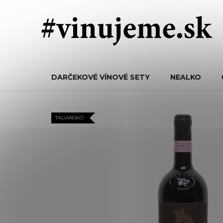
Prejsť
na
obsah
DARČEKOVÉ VÍNOVÉ SETY
NEALKO
TALIANSKO