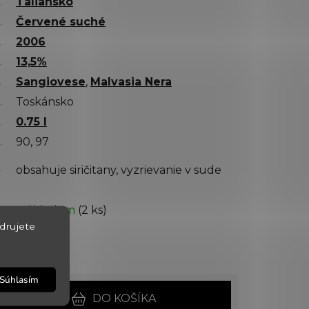
Taliansko
Červené suché
2006
13,5%
Sangiovese
,
Malvasia Nera
Toskánsko
0.75 l
90, 97
obsahuje siričitany, vyzrievanie v sude
✅ Skladom
(2 ks)
drujete
10.8.2026
150019
Súhlasím
DO KOŠÍKA