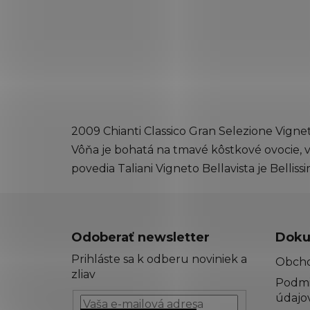
2009 Chianti Classico Gran Selezione Vigne
Vôňa je bohatá na tmavé kôstkové ovocie, 
povedia Taliani Vigneto Bellavista je Belliss
Z
á
Odoberať newsletter
Doku
p
Prihláste sa k odberu noviniek a
Obch
ä
zliav
Podmi
t
údajo
i