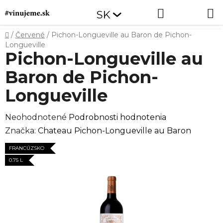
Prejsť
Hľadať
NÁKUP
SK
na
obsah
KOŠÍK
Domov
/
Červené
/
Pichon-Longueville au Baron de Pichon-
Longueville
Pichon-Longueville au
Baron de Pichon-
Longueville
Priemerné
Neohodnotené
Podrobnosti hodnotenia
hodnotenie
Značka:
Chateau Pichon-Longueville au Baron
produktu
FRANCÚZSKO
je
0.75 L
0,0
z
5
hviezdičiek.