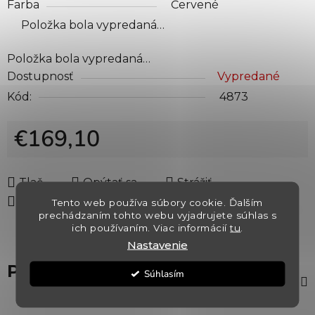
Farba
Červené
Položka bola vypredaná…
Položka bola vypredaná…
Dostupnosť
Vypredané
Kód:
4873
€169,10
Jednotková cena:
Tlač
Opýtať sa
Strážiť
Zdieľať
Tento web používa súbory cookie. Ďalším
prechádzaním tohto webu vyjadrujete súhlas s
ich používaním. Viac informácií
tu
.
Nastavenie
Popis
Súhlasím