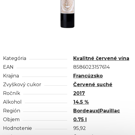
Kategória
Kvalitné červené vína
EAN
8586023157614
Krajina
Francúzsko
Zvyškový cukor
Červené suché
Ročník
2017
Alkohol
14.5 %
Región
Bordeaux|Pauillac
Objem
0.75 l
Hodnotenie
95,92