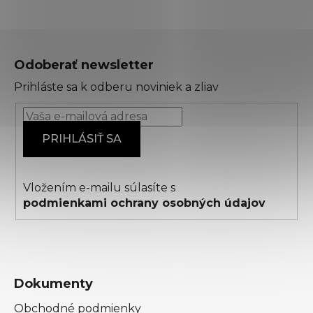
Z
á
Odoberať newsletter
p
Prihláste sa k odberu noviniek a zliav
ä
t
i
PRIHLÁSIŤ SA
e
Vložením e-mailu súlasíte s
podmienkami ochrany osobných údajov
Dokumenty
Obchodné podmienky