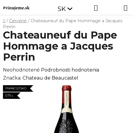
Prejsť
Hľadať
NÁKUP
SK
na
obsah
KOŠÍK
Domov
/
Červené
/
Chateauneuf du Pape Hommage a Jacques
Perrin
Chateauneuf du Pape
Hommage a Jacques
Perrin
Priemerné
Neohodnotené
Podrobnosti hodnotenia
hodnotenie
Značka:
Chateau de Beaucastel
produktu
FRANCÚZSKO
je
0.75 L
0,0
z
5
hviezdičiek.