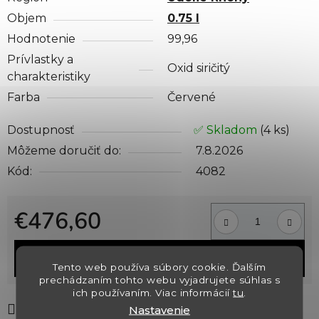
Objem
0.75 l
Hodnotenie
99,96
Prívlastky a
Oxid siričitý
charakteristiky
Farba
Červené
Dostupnosť
✅ Skladom
(4 ks)
Môžeme doručiť do:
7.8.2026
Kód:
4082
€476,60
Jednotková cena:
DO KOŠÍKA
Tento web používa súbory cookie. Ďalším
prechádzaním tohto webu vyjadrujete súhlas s
ich používaním. Viac informácií
tu
.
Tlač
Opýtať sa
Strážiť
Nastavenie