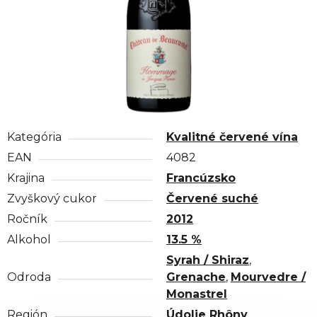
Kategória
Kvalitné červené vína
EAN
4082
Krajina
Francúzsko
Zvyškový cukor
Červené suché
Ročník
2012
Alkohol
13.5 %
Syrah / Shiraz
,
Odroda
Grenache
,
Mourvedre /
Monastrel
Región
Údolie Rhôny