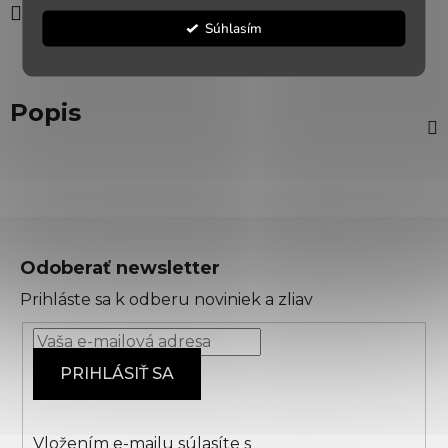
Zdieľať
Súhlasím
Popis
Z
á
Odoberať newsletter
p
Prihláste sa k odberu noviniek a zliav
ä
t
i
PRIHLÁSIŤ SA
e
Vložením e-mailu súlasíte s