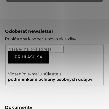
Z
á
Odoberať newsletter
p
Prihláste sa k odberu noviniek a zliav
ä
t
i
PRIHLÁSIŤ SA
e
Vložením e-mailu súlasíte s
podmienkami ochrany osobných údajov
Dokumenty