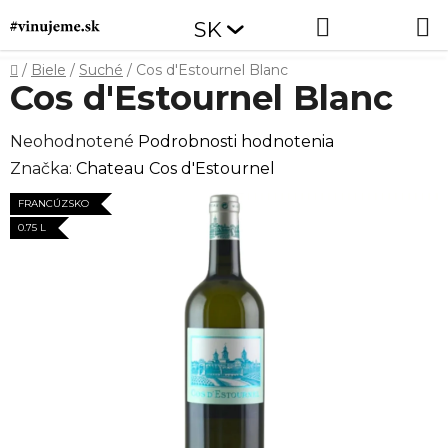
Prejsť
Hľadať
NÁKUP
SK
na
obsah
KOŠÍK
Domov
/
Biele
/
Suché
/
Cos d'Estournel Blanc
Cos d'Estournel Blanc
Priemerné
Neohodnotené
Podrobnosti hodnotenia
hodnotenie
Značka:
Chateau Cos d'Estournel
produktu
FRANCÚZSKO
je
0.75 L
0,0
z
5
hviezdičiek.