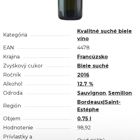
Kvalitné suché biele
Kategória
víno
EAN
4478
Krajina
Francúzsko
Zvyškový cukor
Biele suché
Ročník
2016
Alkohol
12.7 %
Odroda
Sauvignon
,
Semillon
Bordeaux|Saint-
Región
Estéphe
Objem
0.75 l
Hodnotenie
98,92
Prívlastky a