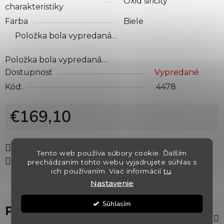
Oxid siričitý
charakteristiky
Farba
Biele
Položka bola vypredaná…
Položka bola vypredaná…
Dostupnosť
Vypredané
Kód:
4478
€169,10
Jednotková cena:
Tlač
Opýtať sa
Strážiť
Tento web používa súbory cookie. Ďalším
Zdieľať
prechádzaním tohto webu vyjadrujete súhlas s
ich používaním. Viac informácií
tu
.
Nastavenie
Súhlasím
Popis