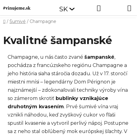
Prejsť
Hľadať
NÁKUP
SK
na
obsah
KOŠÍK
Domov
/
Šumivé
/
Champagne
Kvalitné šampanské
Champagne, u nás často zvané
šampanské
,
pochádza z francúzskeho regiónu Champagne a
jeho história siaha stáročia dozadu. Už v 17. storočí
miestni mnísi – legendárny Dom Pérignon je
najznámejší – zdokonaľovali techniky výroby vína
so zámerom skrotiť
bublinky vznikajúce
druhotným kvasením
. Prvé šumivé vína vraj
vznikli náhodou, keď zvyškový cukor vo fľaši
spustil kvasenie a vytvoril perlivý nápoj. Postupne
sa z neho stal obľúbený mok európskej šľachty. V