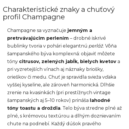
Charakteristické znaky a chuťový
profil Champagne
Champagne sa vyznačuje
jemným a
pretrvávajúcim perlením
– drobné iskrivé
bublinky tvoria v pohári elegantnú
perláž
. Vôňa
šampanského býva komplexná: objaviť môžete
tóny
citrusov, zelených jabĺk, bielych kvetov
a
pri vyzretejších vínach aj náznaky briošky,
orieškov či medu. Chuť je spravidla svieža vďaka
vyššej kyseline, ale zároveň harmonická. Dlhšie
zrenie na kvasinkách (pri prestížnych vintage
šampanských aj 5–10 rokov) prináša
lahodné
tóny toastu a droždia
. Telo býva stredne plné až
plné, s krémovou textúrou a dlhým doznievaním
chute na podnebí. Každý dúšok pravého