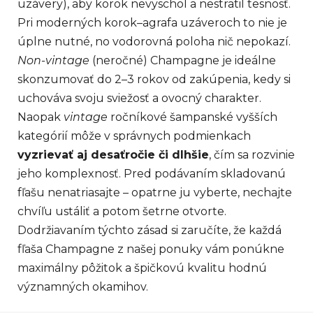
uzávery), aby korok nevyschol a nestratil tesnosť.
Pri moderných korok–agrafa uzáveroch to nie je
úplne nutné, no vodorovná poloha nič nepokazí.
Non-vintage
(neročné) Champagne je ideálne
skonzumovať do 2–3 rokov od zakúpenia, kedy si
uchováva svoju sviežosť a ovocný charakter.
Naopak
vintage
ročníkové šampanské vyšších
kategórií môže v správnych podmienkach
vyzrievať aj desaťročie či dlhšie
, čím sa rozvinie
jeho komplexnosť. Pred podávaním skladovanú
fľašu nenatriasajte – opatrne ju vyberte, nechajte
chvíľu ustáliť a potom šetrne otvorte.
Dodržiavaním týchto zásad si zaručíte, že každá
fľaša Champagne z našej ponuky vám ponúkne
maximálny pôžitok a špičkovú kvalitu hodnú
významných okamihov.