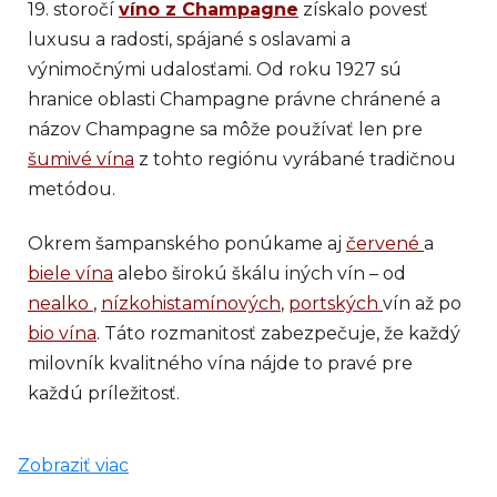
19. storočí
víno z Champagne
získalo povesť
luxusu a radosti, spájané s oslavami a
výnimočnými udalosťami. Od roku 1927 sú
hranice oblasti Champagne právne chránené a
názov Champagne sa môže používať len pre
šumivé vína
z tohto regiónu vyrábané tradičnou
metódou.
Okrem šampanského ponúkame aj
červené
a
biele vína
alebo širokú škálu iných vín – od
nealko
,
nízkohistamínových
,
portských
vín až po
bio vína
. Táto rozmanitosť zabezpečuje, že každý
milovník kvalitného vína nájde to pravé pre
každú príležitosť.
Zobraziť viac