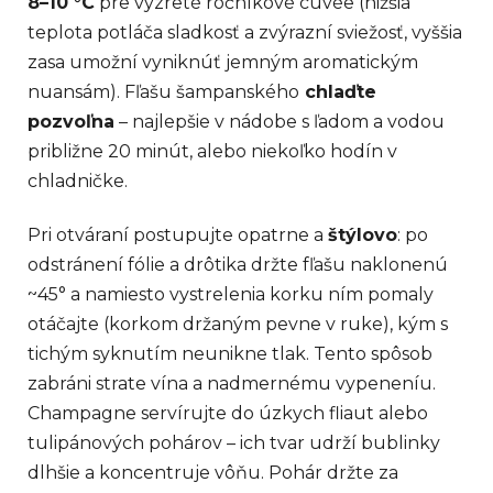
8–10 °C
pre vyzreté ročníkové cuvée (nižšia
teplota potláča sladkosť a zvýrazní sviežosť, vyššia
zasa umožní vyniknúť jemným aromatickým
nuansám). Fľašu šampanského
chlaďte
pozvoľna
– najlepšie v nádobe s ľadom a vodou
približne 20 minút, alebo niekoľko hodín v
chladničke.
Pri otváraní postupujte opatrne a
štýlovo
: po
odstránení fólie a drôtika držte fľašu naklonenú
~45° a namiesto vystrelenia korku ním pomaly
otáčajte (korkom držaným pevne v ruke), kým s
tichým syknutím neunikne tlak. Tento spôsob
zabráni strate vína a nadmernému vypeneníu.
Champagne servírujte do úzkych fliaut alebo
tulipánových pohárov – ich tvar udrží bublinky
dlhšie a koncentruje vôňu. Pohár držte za