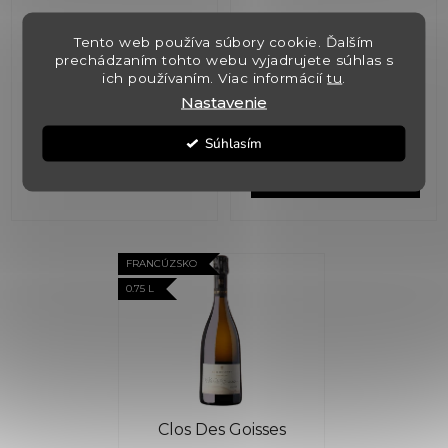
t
2018 Henri Giraud
2012 Philipponnat
o
Tento web používa súbory cookie. Ďalším
prechádzaním tohto webu vyjadrujete súhlas s
v
ich používaním. Viac informácií
tu
.
€850,80
€1 350
Nastavenie
€1 360
Súhlasím
DETAIL
DO KOŠÍKA
FRANCÚZSKO
0.75 L
Clos Des Goisses