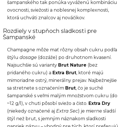
šampanského tak ponúka vyváženú kombináciu
ovocnosti, sviežosti a noblesnej komplexnosti,
ktorá uchváti znalcov aj nováčikov.
Rozdiely v stupňoch sladkosti pre
Šampanské
Champagne môže mať rôzny obsah cukru podľa
štýlu
dosage
(dozáže) po druhotnom kvasení.
Najsuchšie sú varianty
Brut Nature
(bez
pridaného cukru) a
Extra Brut
, ktoré majú
mimoriadne ostrý, minerálny prejav. Najbežnejšie
sa stretnete s označením
Brut
, čo je suché
šampanské s veľmi malým množstvom cukru (do
~12 g/l), v chuti pôsobí sviežo a čisto.
Extra Dry
(niekedy označené aj
Extra Sec
) je mierne sladší
štýl než brut, s jemným náznakom sladkosti
napriek názvu – vhodný pre tých, ktorí preferujú