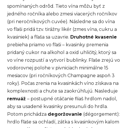
spomínaných odrôd. Tieto vína môžu byť z
jedného ročníka alebo zmesi viacerých ročníkov
(pri neročníkových cuvée). Následne sa do vína
vo fľaši pridá tzv. tirážny likér (zmes vína, cukru a
kvasiniek) a fľaša sa uzavrie.
Druhotné kvasenie
prebieha priamo vo fľaši – kvasinky premenia
pridaný cukor na alkohol a oxid uhličitý, ktorý sa
vo víne rozpustí a vytvorí bublinky. Fľaše zrejú vo
vodorovnej polohe v pivniciach minimálne 15
mesiacov (pri ročníkových Champagne aspoň 3
roky). Počas zrenia na kvasinkách víno získava na
komplexnosti a chute sa zaokrúhľujú. Nasleduje
remuáž
– postupné otáčanie fliaš hrdlom nadol,
aby sa usadené kvasinky presunuli do hrdla.
Potom prichádza
degoržovanie
(dégorgement):
hrdlo fľaše sa ochladí, zátka s kvasinkovým kalom