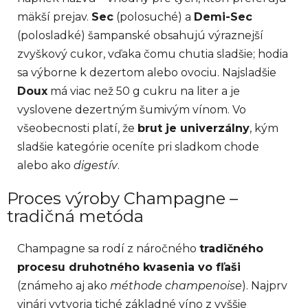
mäkší prejav.
Sec
(polosuché) a
Demi-Sec
(polosladké) šampanské obsahujú výraznejší
zvyškový cukor, vďaka čomu chutia sladšie; hodia
sa výborne k dezertom alebo ovociu. Najsladšie
Doux
má viac než 50 g cukru na liter a je
vyslovene dezertným šumivým vínom. Vo
všeobecnosti platí, že
brut je univerzálny
, kým
sladšie kategórie oceníte pri sladkom chode
alebo ako
digestív
.
Proces výroby Champagne –
tradičná metóda
Champagne sa rodí z náročného
tradičného
procesu druhotného kvasenia vo fľaši
(známeho aj ako
méthode champenoise
). Najprv
vinári vytvoria tiché základné víno z vyššie