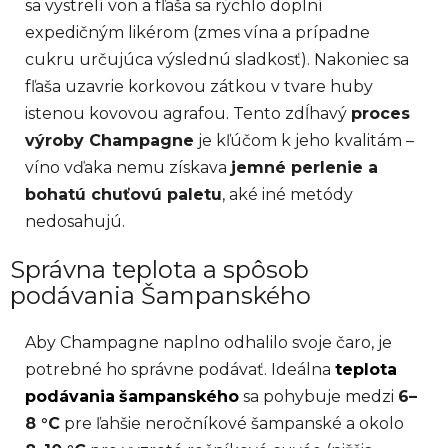
sa vystrelí von a fľaša sa rýchlo doplní
expedičným likérom (zmes vína a prípadne
cukru určujúca výslednú sladkosť). Nakoniec sa
fľaša uzavrie korkovou zátkou v tvare huby
istenou kovovou agrafou. Tento zdĺhavý
proces
výroby Champagne
je kľúčom k jeho kvalitám –
víno vďaka nemu získava
jemné perlenie a
bohatú chuťovú paletu
, aké iné metódy
nedosahujú.
Správna teplota a spôsob
podávania Šampanského
Aby Champagne naplno odhalilo svoje čaro, je
potrebné ho správne podávať. Ideálna
teplota
podávania
šampanského
sa pohybuje medzi
6–
8 °C
pre ľahšie neročníkové šampanské a okolo