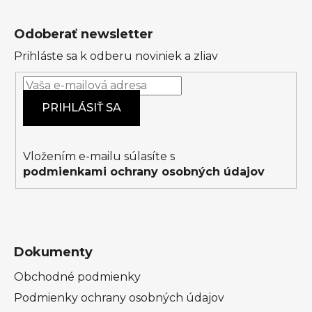
Z
á
Odoberať newsletter
p
Prihláste sa k odberu noviniek a zliav
ä
t
i
PRIHLÁSIŤ SA
e
Vložením e-mailu súlasíte s
podmienkami ochrany osobných údajov
Dokumenty
Obchodné podmienky
Podmienky ochrany osobných údajov