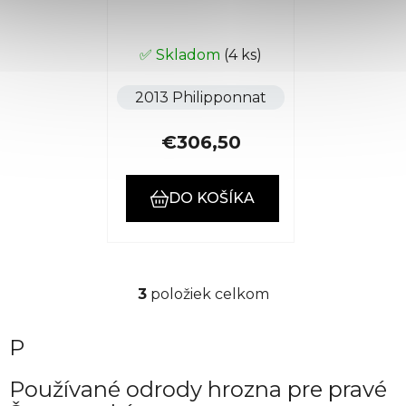
✅ Skladom
(4 ks)
2013 Philipponnat
€306,50
DO KOŠÍKA
3
položiek celkom
O
v
l
P
á
d
Používané odrody hrozna pre pravé
a