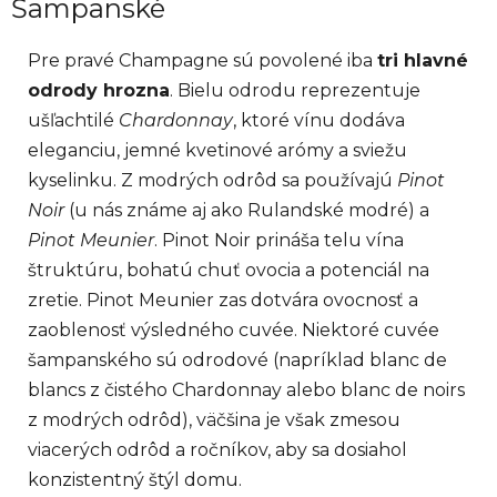
Šampanské
c
i
Pre pravé Champagne sú povolené iba
tri hlavné
e
odrody hrozna
. Bielu odrodu reprezentuje
p
r
ušľachtilé
Chardonnay
, ktoré vínu dodáva
v
eleganciu, jemné kvetinové arómy a sviežu
k
kyselinku. Z modrých odrôd sa používajú
Pinot
y
Noir
(u nás známe aj ako Rulandské modré) a
v
ý
Pinot Meunier
. Pinot Noir prináša telu vína
p
štruktúru, bohatú chuť ovocia a potenciál na
i
zretie. Pinot Meunier zas dotvára ovocnosť a
s
zaoblenosť výsledného cuvée. Niektoré cuvée
u
šampanského sú odrodové (napríklad blanc de
blancs z čistého Chardonnay alebo blanc de noirs
z modrých odrôd), väčšina je však zmesou
viacerých odrôd a ročníkov, aby sa dosiahol
konzistentný štýl domu.