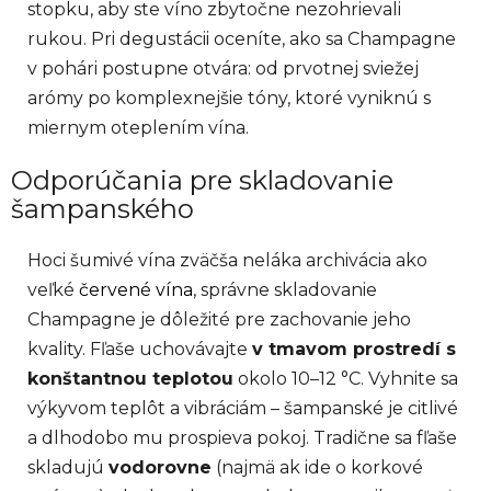
stopku, aby ste víno zbytočne nezohrievali
rukou. Pri degustácii oceníte, ako sa Champagne
v pohári postupne otvára: od prvotnej sviežej
arómy po komplexnejšie tóny, ktoré vyniknú s
miernym oteplením vína.
Odporúčania pre skladovanie
šampanského
Hoci šumivé vína zväčša neláka archivácia ako
veľké
červené vína
, správne skladovanie
Champagne je dôležité pre zachovanie jeho
kvality. Fľaše uchovávajte
v tmavom prostredí s
konštantnou teplotou
okolo 10–12 °C. Vyhnite sa
výkyvom teplôt a vibráciám – šampanské je citlivé
a dlhodobo mu prospieva pokoj. Tradične sa fľaše
skladujú
vodorovne
(najmä ak ide o korkové