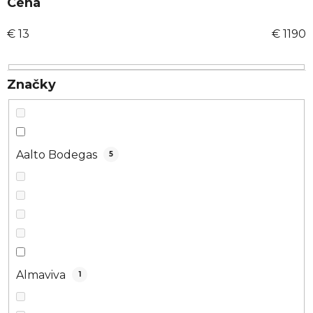
i
Cena
e
€
13
€
1190
p
r
o
Značky
d
u
k
t
Aalto Bodegas
5
o
v
Almaviva
1