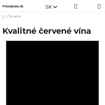
Prejsť
Hľadať
NÁKUP
SK
na
obsah
KOŠÍK
Domov
/
Červené
Kvalitné červené vína