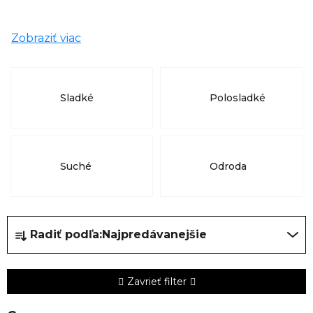
Zobraziť viac
Sladké
Polosladké
Suché
Odroda
R
Radiť podľa:
Najpredávanejšie
a
d
e
Zavrieť filter
n