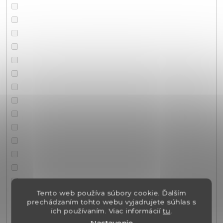
Tento web používa súbory cookie. Ďalším
prechádzaním tohto webu vyjadrujete súhlas s
ich používaním. Viac informácií
tu
.