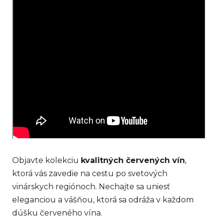
Objavte kolekciu
kvalitných červených vín
,
ktorá vás zavedie na cestu po svetových
vinárskych regiónoch. Nechajte sa uniesť
eleganciou a vášňou, ktorá sa odráža v každom
dúšku červeného vína.