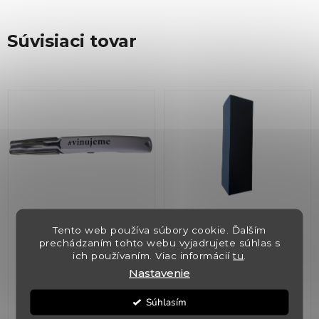
Súvisiaci tovar
Otvarák na víno s
Krabica čierna
Tento web používa súbory cookie. Ďalším
logom Vinujeme
universal pre 1 fľašu +
prechádzaním tohto webu vyjadrujete súhlas s
vložka
ich používaním. Viac informácií
tu
.
✅ Skladom
(>5 ks)
✅ Skladom
(>5 ks)
Nastavenie
Súhlasím
€12,30
€3,60