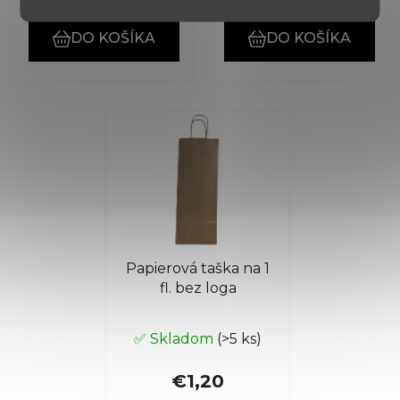
DO KOŠÍKA
DO KOŠÍKA
Papierová taška na 1
fl. bez loga
✅ Skladom
(>5 ks)
€1,20