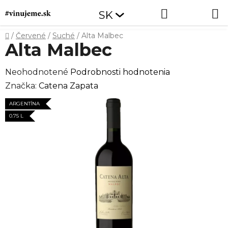
Prejsť
Hľadať
NÁKUP
SK
na
obsah
KOŠÍK
Domov
/
Červené
/
Suché
/
Alta Malbec
Alta Malbec
Priemerné
Neohodnotené
Podrobnosti hodnotenia
hodnotenie
Značka:
Catena Zapata
produktu
ARGENTÍNA
je
0.75 L
0,0
z
5
hviezdičiek.