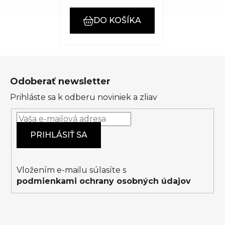
DO KOŠÍKA
Z
á
Odoberať newsletter
p
Prihláste sa k odberu noviniek a zliav
ä
t
i
PRIHLÁSIŤ SA
e
Vložením e-mailu súlasíte s
podmienkami ochrany osobných údajov