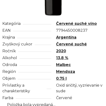
Kategória
Červené suché víno
EAN
7794450008237
Krajina
Argentína
Zvyškový cukor
Červené suché
Ročník
2020
Alkohol
13.8 %
Odroda
Malbec
Región
Mendoza
Objem
0.75 l
Prívlastky a
Oxid siričitý, vyzrievanie v
charakteristiky
sude
Farba
Červené
Položka bola vypredaná…