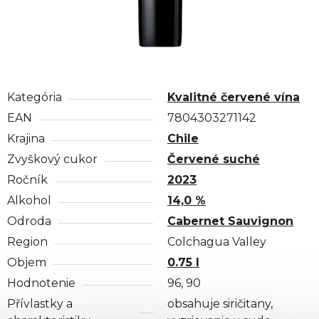
Kategória
Kvalitné červené vína
EAN
7804303271142
Krajina
Chile
Zvyškový cukor
Červené suché
Ročník
2023
Alkohol
14,0 %
Odroda
Cabernet Sauvignon
Region
Colchagua Valley
Objem
0.75 l
Hodnotenie
96, 90
Přívlastky a
obsahuje siričitany,