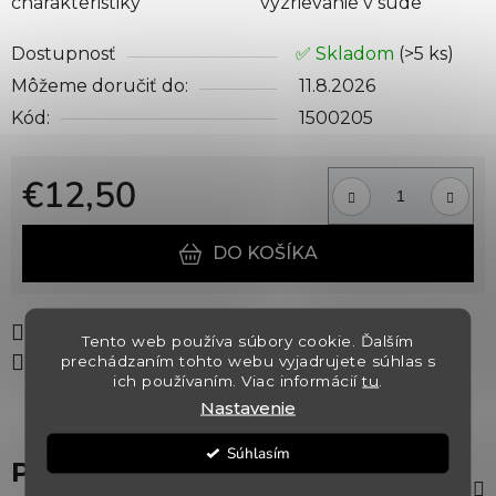
charakteristiky
vyzrievanie v sude
Dostupnosť
✅ Skladom
(>5 ks)
Môžeme doručiť do:
11.8.2026
Kód:
1500205
€12,50
Jednotková cena:
DO KOŠÍKA
Tlač
Opýtať sa
Strážiť
Tento web používa súbory cookie. Ďalším
prechádzaním tohto webu vyjadrujete súhlas s
Zdieľať
ich používaním. Viac informácií
tu
.
Nastavenie
Súhlasím
Popis