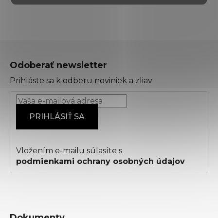
Z
á
Odoberať newsletter
p
Prihláste sa k odberu noviniek a zliav
ä
t
i
PRIHLÁSIŤ SA
e
Vložením e-mailu súlasíte s
podmienkami ochrany osobných údajov
Dokumenty