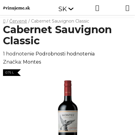
Prejsť
Hľadať
NÁKUP
SK
na
obsah
KOŠÍK
Domov
/
Červené
/
Cabernet Sauvignon Classic
Cabernet Sauvignon
Classic
Priemerné
1 hodnotenie
Podrobnosti hodnotenia
hodnotenie
Značka:
Montes
produktu
0.75 L
je
5,0
z
5
hviezdičiek.