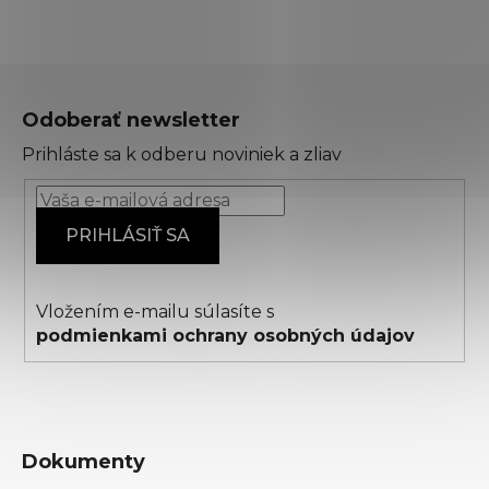
Z
á
Odoberať newsletter
p
Prihláste sa k odberu noviniek a zliav
ä
t
i
PRIHLÁSIŤ SA
e
Vložením e-mailu súlasíte s
podmienkami ochrany osobných údajov
Dokumenty