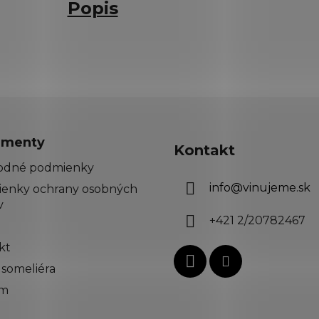
Popis
menty
Kontakt
odné podmienky
info
@
vinujeme.sk
enky ochrany osobných
v
+421 2/20782467
kt
 someliéra
ím