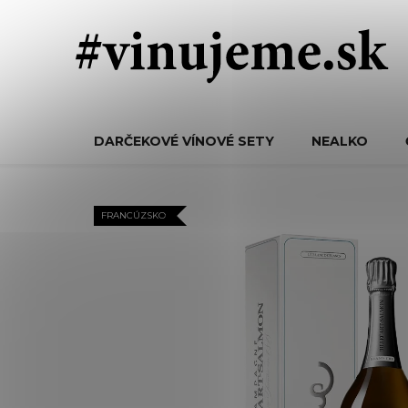
Prejsť
na
obsah
DARČEKOVÉ VÍNOVÉ SETY
NEALKO
FRANCÚZSKO