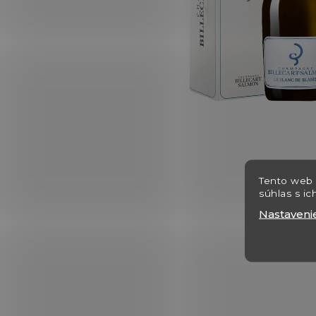
Tento web 
súhlas s ic
Nastaveni