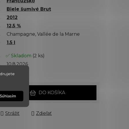
Francúzsko
Biele šumivé Brut
2012
12,5 %
Champagne, Vallée de la Marne
1.5 l
✅ Skladom
(2 ks)
10.8.2026
160931
drujete
DO KOŠÍKA
Súhlasím
Strážiť
Zdieľať