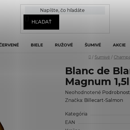
HĽADAŤ
ČERVENÉ
BIELE
RUŽOVÉ
ŠUMIVÉ
AKCIE
Domov
/
Šumivé
/
Champ
Blanc de Bl
Magnum 1,5l
Priemerné
Neohodnotené
Podrobnost
hodnotenie
Značka:
Billecart-Salmon
produktu
Kategória
je
EAN
0,0