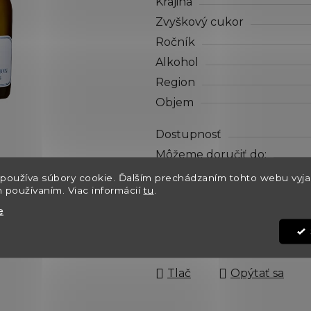
Krajina
z
5
Zvyškový cukor
hviezdičiek.
Ročník
Alkohol
Region
Objem
Dostupnosť
Môžeme doručiť do:
Kód:
používa súbory cookie. Ďalším prechádzaním tohto webu vyja
h používaním. Viac informácií
tu
.
e
€465
Jednotková cena:
Tlač
Opýtať sa