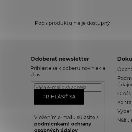
Popis produktu nie je dostupný
Z
á
Odoberať newsletter
Doku
p
Prihláste sa k odberu noviniek a
Obch
ä
zliav
Podmi
t
údajo
i
O nás
e
PRIHLÁSIŤ SA
Konta
Výber
Vložením e-mailu súlasíte s
Náš t
podmienkami ochrany
osobných údajov