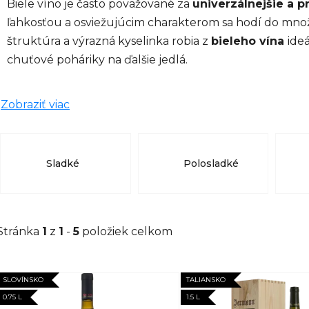
Biele víno je často považované za
univerzálnejšie a p
ľahkosťou a osviežujúcim charakterom sa hodí do množs
štruktúra a výrazná kyselinka robia z
bieleho vína
ideá
chuťové poháriky na ďalšie jedlá.
Zobraziť viac
Sladké
Polosladké
Stránka
1
z
1
-
5
položiek celkom
V
SLOVÍNSKO
TALIANSKO
ý
0.75 L
1.5 L
p