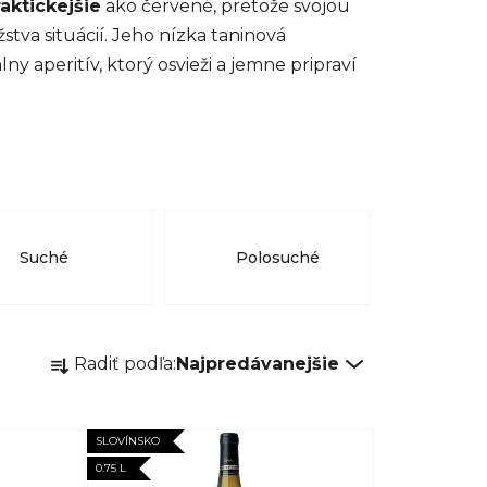
raktickejšie
ako červené, pretože svojou
tva situácií. Jeho nízka taninová
lny aperitív, ktorý osvieži a jemne pripraví
Suché
Polosuché
R
Radiť podľa:
Najpredávanejšie
a
d
e
SLOVÍNSKO
n
0.75 L