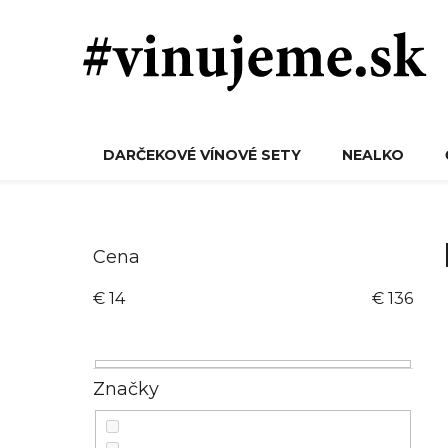
Prejsť
na
obsah
DARČEKOVÉ VÍNOVÉ SETY
NEALKO
B
o
Cena
č
€
14
€
136
n
ý
p
a
Značky
n
e