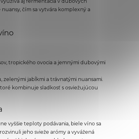
sa využíva aj fermentácia v dubových
é nuansy, čím sa vytvára komplexný a
víno
sov, tropického ovocia a jemnými dubovými
, zelenými jabĺkmi a trávnatými nuansami.
oré kombinuje sladkosť s osviežujúcou
a
ne vyššie teploty podávania, biele víno sa
 rozvinuli jeho svieže arómy a vyvážená