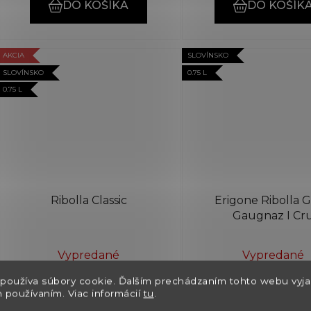
DO KOŠÍKA
DO KOŠÍK
AKCIA
SLOVÍNSKO
SLOVÍNSKO
0.75 L
0.75 L
Ribolla Classic
Erigone Ribolla G
Gaugnaz I Cr
Vypredané
Vypredané
používa súbory cookie. Ďalším prechádzaním tohto webu vyja
2021 Simčič
2019 Marinič
h používaním. Viac informácií
tu
.