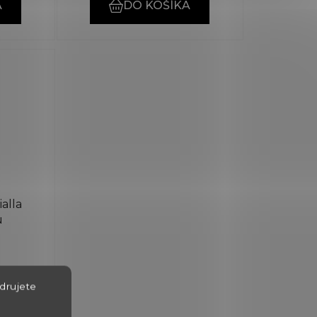
A
DO KOŠÍKA
ialla
u
drujete