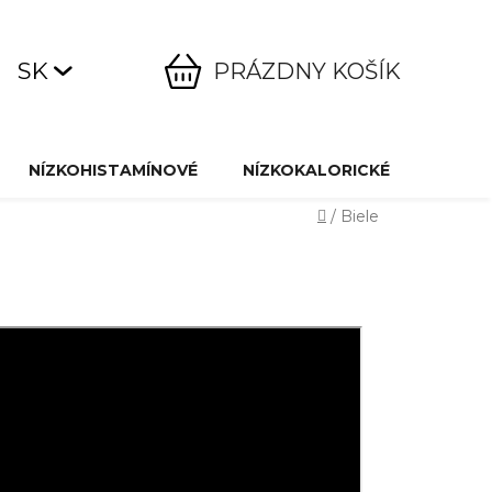
SK
PRÁZDNY KOŠÍK
NÁKUPNÝ
KOŠÍK
NÍZKOHISTAMÍNOVÉ
NÍZKOKALORICKÉ
ŠPECI
Domov
/
Biele