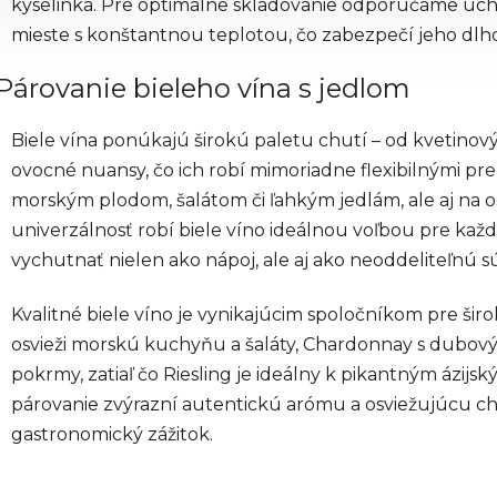
kyselinka. Pre optimálne skladovanie odporúčame uc
mieste s konštantnou teplotou, čo zabezpečí jeho dlho
Párovanie bieleho vína s jedlom
Biele vína ponúkajú širokú paletu chutí – od kvetinov
ovocné nuansy, čo ich robí mimoriadne flexibilnými p
morským plodom, šalátom či ľahkým jedlám, ale aj na o
univerzálnosť robí biele víno ideálnou voľbou pre každú
vychutnať nielen ako nápoj, ale aj ako neoddeliteľnú s
Kvalitné biele víno je vynikajúcim spoločníkom pre ši
osvieži morskú kuchyňu a šaláty, Chardonnay s dubov
pokrmy, zatiaľ čo Riesling je ideálny k pikantným ázij
párovanie zvýrazní autentickú arómu a osviežujúcu c
gastronomický zážitok.