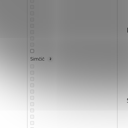
Simčič
2