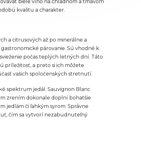
hovávať biele víno na chladnom a tmavom
dobú kvalitu a charakter.
ých a citrusových až po minerálne a
re gastronomické párovanie. Sú vhodné k
svieženie počas teplých letných dní. Táto
 príležitosť, a preto si ich môžete
účasť vašich spoločenských stretnutí.
roké spektrum jedál. Sauvignon Blanc
ým zrením dokonale doplní bohatšie
ským jedlám či ľahkým syrom. Správne
huť, čím sa vytvorí nezabudnuteľný