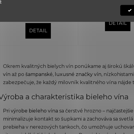
e
€14,40
€20,50
€17,90
(–19 %)
DETAIL
DETAIL
O
v
Okrem kvalitných bielych vín ponúkame aj širokú škál
l
á
vín
až po
šampanské
,
luxusné značky vín
, nízkohistam
d
zabezpečuje, že každý milovník kvalitného vína nájde t
a
c
Výroba a charakteristika bieleho vína
i
e
Pri výrobe bieleho vína
sa čerstvé hrozno – najčastejšie
p
minimalizuje kontakt so šupkami a zachováva sa svetlá f
r
v
prebieha v nerezových tankoch, čo umožňuje uchovan