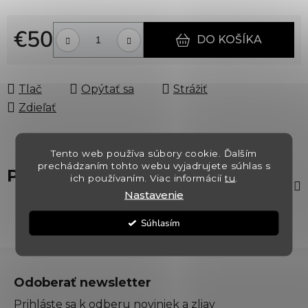
€50
DO KOŠÍKA
Jednotková cena:
Tlač
Opýtať sa
Strážiť
Zdieľať
Tento web používa súbory cookie. Ďalším
prechádzaním tohto webu vyjadrujete súhlas s
Popis
ich používaním. Viac informácií
tu
.
Nastavenie
Súhlasím
Z
á
Odoberať newsletter
p
Prihláste sa k odberu noviniek a zliav