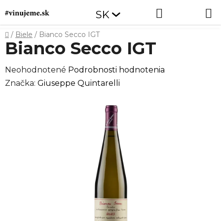
Prejsť
Hľadať
NÁKUP
SK
na
obsah
KOŠÍK
Domov
/
Biele
/
Bianco Secco IGT
Bianco Secco IGT
Priemerné
Neohodnotené
Podrobnosti hodnotenia
hodnotenie
Značka:
Giuseppe Quintarelli
produktu
je
0,0
z
5
hviezdičiek.