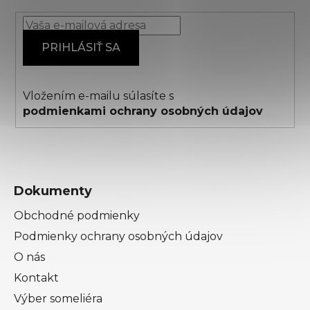
ä
t
i
PRIHLÁSIŤ SA
e
Vložením e-mailu súlasíte s
podmienkami ochrany osobných údajov
Dokumenty
Obchodné podmienky
Podmienky ochrany osobných údajov
O nás
Kontakt
Výber someliéra