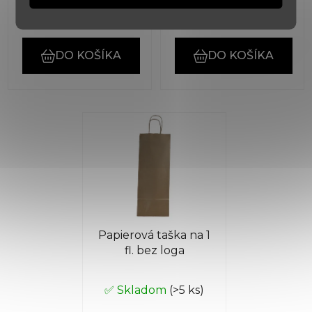
€12,30
€3,60
DO KOŠÍKA
DO KOŠÍKA
Papierová taška na 1
fl. bez loga
✅ Skladom
(>5 ks)