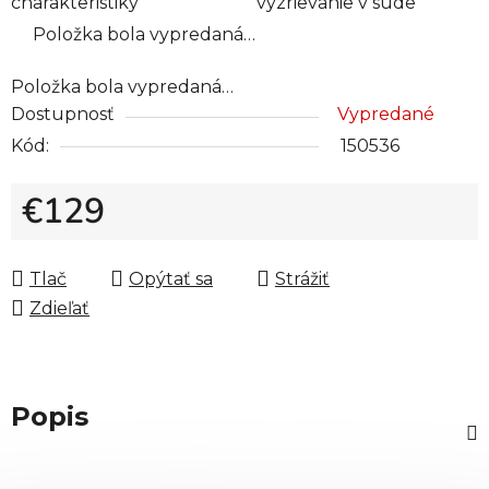
charakteristiky
vyzrievanie v sude
Položka bola vypredaná…
Položka bola vypredaná…
Dostupnosť
Vypredané
Kód:
150536
€129
Jednotková cena:
Tlač
Opýtať sa
Strážiť
Zdieľať
Popis