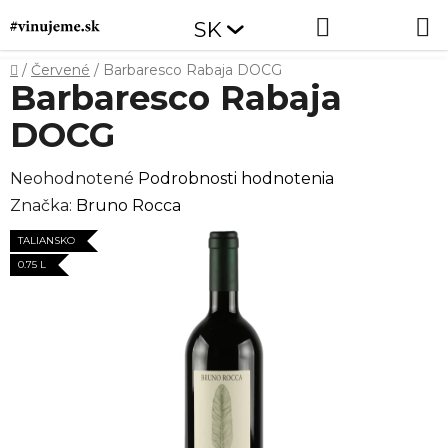
Prejsť
Hľadať
NÁKUP
SK
na
obsah
KOŠÍK
Domov
/
Červené
/
Barbaresco Rabaja DOCG
Barbaresco Rabaja
DOCG
Priemerné
Neohodnotené
Podrobnosti hodnotenia
hodnotenie
Značka:
Bruno Rocca
produktu
TALIANSKO
je
0.75 L
0,0
z
5
hviezdičiek.