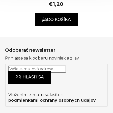
€1,20
DO KOŠÍKA
Z
á
Odoberať newsletter
p
Prihláste sa k odberu noviniek a zliav
ä
t
i
PRIHLÁSIŤ SA
e
Vložením e-mailu súlasíte s
podmienkami ochrany osobných údajov