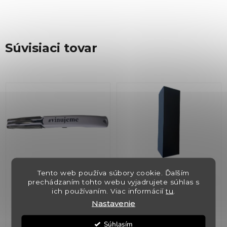
Súvisiaci tovar
Otvarák na víno s
Krabica čierna
Tento web používa súbory cookie. Ďalším
prechádzaním tohto webu vyjadrujete súhlas s
logom Vinujeme
universal pre 1 fľašu +
ich používaním. Viac informácií
tu
.
vložka
Nastavenie
✅ Skladom
(>5 ks)
✅ Skladom
(>5 ks)
Súhlasím