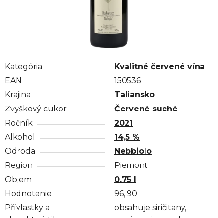
Kategória
Kvalitné červené vína
EAN
150536
Krajina
Taliansko
Zvyškový cukor
Červené suché
Ročník
2021
Alkohol
14,5 %
Odroda
Nebbiolo
Region
Piemont
Objem
0.75 l
Hodnotenie
96, 90
Přívlastky a
obsahuje siričitany,