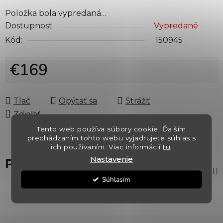
Položka bola vypredaná…
Dostupnosť
Vypredané
Kód:
150945
€169
Jednotková cena:
Tlač
Opýtať sa
Strážiť
Zdieľať
Tento web používa súbory cookie. Ďalším
prechádzaním tohto webu vyjadrujete súhlas s
ich používaním. Viac informácií
tu
.
Nastavenie
Popis
Súhlasím
Z