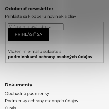
á
Odoberať newsletter
p
Prihláste sa k odberu noviniek a zliav
ä
t
i
PRIHLÁSIŤ SA
e
Vložením e-mailu súlasíte s
podmienkami ochrany osobných údajov
Dokumenty
Obchodné podmienky
Podmienky ochrany osobných údajov
O nás