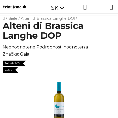
Prejsť
Hľadať
NÁKUP
SK
na
obsah
KOŠÍK
Domov
/
Biele
/
Alteni di Brassica Langhe DOP
Alteni di Brassica
Langhe DOP
Priemerné
Neohodnotené
Podrobnosti hodnotenia
hodnotenie
Značka:
Gaja
produktu
TALIANSKO
je
0.75 L
0,0
z
5
hviezdičiek.