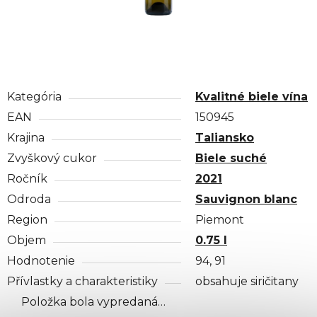
Kategória
Kvalitné biele vína
EAN
150945
Krajina
Taliansko
Zvyškový cukor
Biele suché
Ročník
2021
Odroda
Sauvignon blanc
Region
Piemont
Objem
0.75 l
Hodnotenie
94, 91
Přívlastky a charakteristiky
obsahuje siričitany
Položka bola vypredaná…