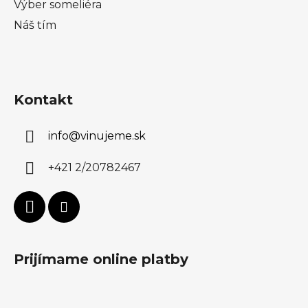
Výber someliéra
Náš tím
Kontakt
info
@
vinujeme.sk
+421 2/20782467
Prijímame online platby