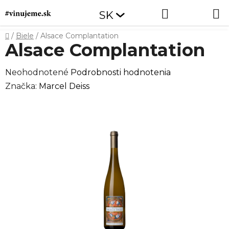
Prejsť
Hľadať
NÁKUP
SK
na
obsah
KOŠÍK
Domov
/
Biele
/
Alsace Complantation
Alsace Complantation
Priemerné
Neohodnotené
Podrobnosti hodnotenia
hodnotenie
Značka:
Marcel Deiss
produktu
je
0,0
z
5
hviezdičiek.