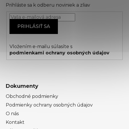
Prihláste sa k odberu noviniek a zliav
ä
t
i
PRIHLÁSIŤ SA
e
Vložením e-mailu súlasíte s
podmienkami ochrany osobných údajov
Dokumenty
Obchodné podmienky
Podmienky ochrany osobných údajov
O nás
Kontakt