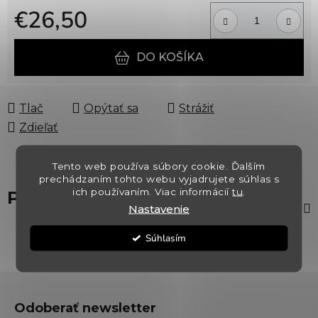
€26,50
Jednotková cena:
DO KOŠÍKA
Tlač
Opýtať sa
Strážiť
Zdieľať
Tento web používa súbory cookie. Ďalším
prechádzaním tohto webu vyjadrujete súhlas s
ich používaním. Viac informácií
tu
.
Popis
Nastavenie
Súhlasím
Z
á
Odoberať newsletter
p