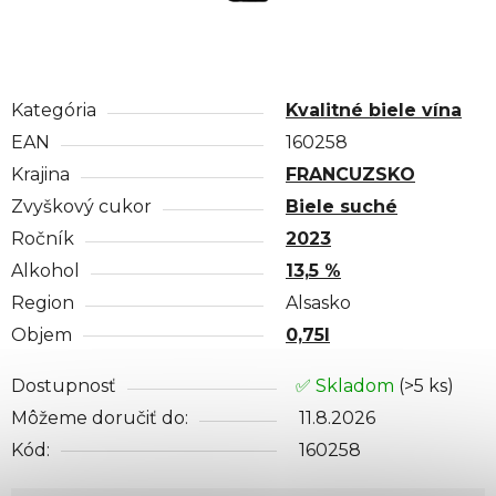
Kategória
Kvalitné biele vína
EAN
160258
Krajina
FRANCUZSKO
Zvyškový cukor
Biele suché
Ročník
2023
Alkohol
13,5 %
Region
Alsasko
Objem
0,75l
Dostupnosť
✅ Skladom
(>5 ks)
Môžeme doručiť do:
11.8.2026
Kód:
160258